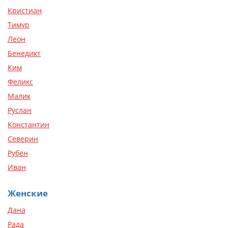
Кристиан
Тимур
Леон
Бенедикт
Ким
Феликс
Малик
Руслан
Константин
Северин
Рубен
Иван
Женские
Дана
Рада