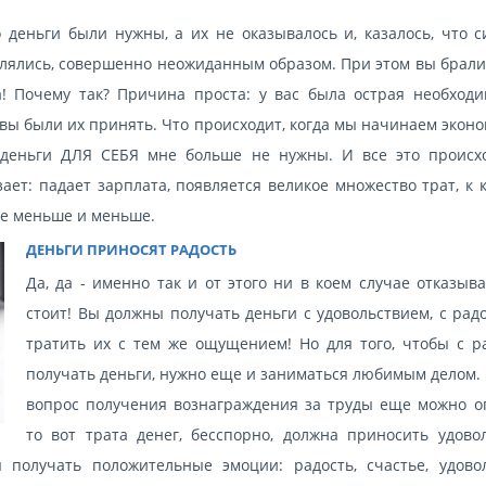
 деньги были нужны, а их не оказывалось и, казалось, что с
влялись, совершенно неожиданным образом. При этом вы брали
а! Почему так? Причина проста: у вас была острая необходи
овы были их принять. Что происходит, когда мы начинаем экон
 деньги ДЛЯ СЕБЯ мне больше не нужны. И все это происх
зает: падает зарплата, появляется великое множество трат, к
все меньше и меньше.
ДЕНЬГИ ПРИНОСЯТ РАДОСТЬ
Да, да - именно так и от этого ни в коем случае отказыв
стоит! Вы должны получать деньги с удовольствием, с рад
тратить их с тем же ощущением! Но для того, чтобы с р
получать деньги, нужно еще и заниматься любимым делом. 
вопрос получения вознаграждения за труды еще можно оп
то вот трата денег, бесспорно, должна приносить удовол
 получать положительные эмоции: радость, счастье, удовол