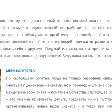
ков, потому что единственный окончил восьмой класс на «от
зей, потому что единственный не работает на летних кан
того еще нет «Лексуса», который вчера он приобрел. А кто-т
ольше поклонников. У всех этих людей прекрасно развита 
внивать себя с другими. Подумайте, нужна ли эта привычка 
атывает контроль над внутренним? Ведь ваша жизнь – это ваш
МЕРА БОГАТСТВА
По настоящему богатые люди не только разорвали связ
счастьем и денежными знаками, но и перечеркнули знак ра
между размером счета и понятием богатства. Настоящее бо
– это умение привлекать деньги, создавать их на пустом
организовывать новые виды бизнеса – и тогда вам ни