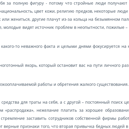
ебя за полную фигуру - потому что стройные люди получают
 национальность, цвет кожи, религию предков, некоторые люд
уж или жениться, другие плачут из-за кольца на безымянном па
е, молодые видят источник проблем в неопытности, пожилые – 
а какого-то неважного факта и целыми днями фокусируется на 
ноготонный якорь, который остановит вас на пути личного ра
низкооплачиваемой работы и обретения жалкого существования.
средства для траты на себя, а с другой – постоянный поиск ц
ом «распродажа», нежелание платить за хорошее образовани
, стремление заставить сотрудников собственной фирмы работ
т верные признаки того, что вторая привычка бедных людей в