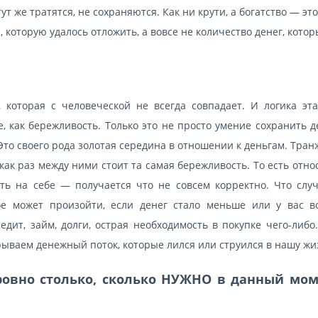
ут же тратятся, не сохраняются. Как ни крути, а богатство — это
 которую удалось отложить, а вовсе не количество денег, кото
 которая с человеческой не всегда совпадает. И логика эта
, как бережливость. Только это не просто умение сохранить д
Это своего рода золотая середина в отношении к деньгам. Тра
ак раз между ними стоит та самая бережливость. То есть отно
ть на себе — получается что не совсем корректно. Что случ
ое может произойти, если денег стало меньше или у вас в
дит, займ, долги, острая необходимость в покупке чего-либо.
ываем денежный поток, которые лился или струился в нашу жи
ровно столько, сколько НУЖНО в данный мо