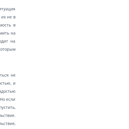
итуация
 их не в
мость в
омить на
одит на
 которым
аться не
остью, и
адостью
Но если
устить,
ьствие.
ьствие,