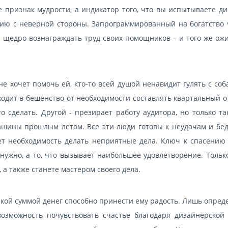
е признак мудрости, а индикатор того, что вы испытываете ди
нию с неверной стороны. Запрограммированный на богатство 
и щедро вознаграждать труд своих помощников – и того же ожи
не хочет помочь ей, кто-то всей душой ненавидит гулять с соб
одит в бешенство от необходимости составлять квартальный о
о сделать. Другой - презирает работу аудитора, но только т
машины прошлым летом. Все эти люди готовы к неудачам и бед
ет необходимость делать неприятные дела. Ключ к спасению 
 нужно, а то, что вызывает наибольшее удовлетворение. Тольк
 а также станете мастером своего дела.
екой суммой денег способно принести ему радость. Лишь опре
озможность почувствовать счастье благодаря дизайнерской 