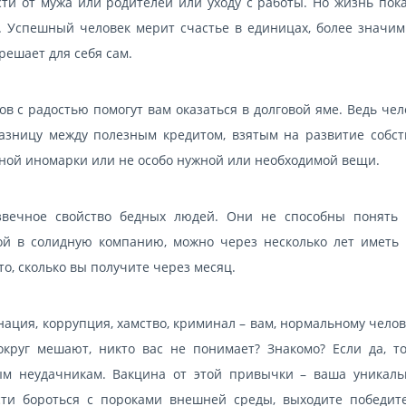
сти от мужа или родителей или уходу с работы. Но жизнь пока
т. Успешный человек мерит счастье в единицах, более значим
решает для себя сам.
 с радостью помогут вам оказаться в долговой яме. Ведь чел
азницу между полезным кредитом, взятым на развитие собст
шной иномарки или не особо нужной или необходимой вещи.
вечное свойство бедных людей. Они не способны понять т
ой в солидную компанию, можно через несколько лет иметь 
о, сколько вы получите через месяц.
ация, коррупция, хамство, криминал – вам, нормальному челов
вокруг мешают, никто вас не понимает? Знакомо? Если да, т
ым неудачникам. Вакцина от этой привычки – ваша уникаль
сти бороться с пороками внешней среды, выходите победит