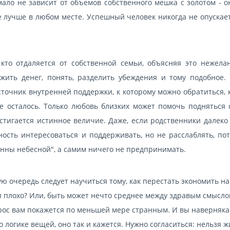
ло не зависит от объемов собственного мешка с золотом - о
 лучше в любом месте. Успешный человек никогда не опускает
кто отдаляется от собственной семьи, объясняя это нежела
жить денег, понять, разделить убеждения и тому подобное.
сточник внутренней поддержки, к которому можно обратиться, 
 осталось. Только любовь близких может помочь подняться с
остигается истинное величие. Даже, если родственники далеко
ость интересоваться и поддерживать, но не расслаблять, пот
анны небесной", а самим ничего не предпринимать.
ую очередь следует научиться тому, как перестать экономить на
ли плохо? Или, быть может нечто среднее между здравым смысло
рос вам покажется по меньшей мере странным. И вы наверняка
о логике вещей, оно так и кажется. Нужно согласиться: нельзя ж