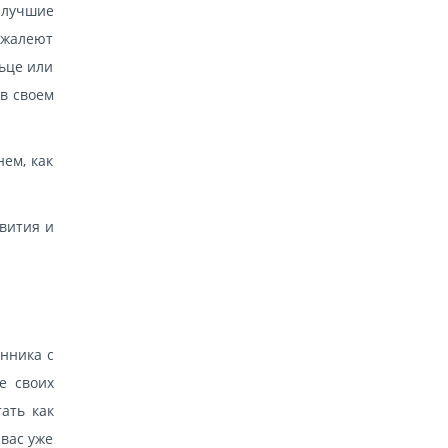
 лучшие
и жалеют
льце или
в своем
нем, как
звития и
енника с
е своих
ать как
 вас уже