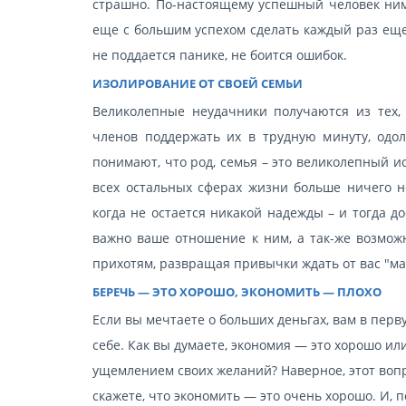
страшно. По-настоящему успешный человек нима
еще с большим успехом сделать каждый раз еще
не поддается панике, не боится ошибок.
ИЗОЛИРОВАНИЕ ОТ СВОЕЙ СЕМЬИ
Великолепные неудачники получаются из тех, 
членов поддержать их в трудную минуту, одол
понимают, что род, семья – это великолепный и
всех остальных сферах жизни больше ничего не
когда не остается никакой надежды – и тогда д
важно ваше отношение к ним, а так-же возможн
прихотям, развращая привычки ждать от вас "м
БЕРЕЧЬ — ЭТО ХОРОШО, ЭКОНОМИТЬ — ПЛОХО
Если вы мечтаете о больших деньгах, вам в перв
себе. Как вы думаете, экономия — это хорошо и
ущемлением своих желаний? Наверное, этот воп
скажете, что экономить — это очень хорошо. И, п