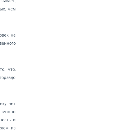
зывает,
ых, чем
овек, не
венного
о, что,
гораздо
еку, нет
о можно
ность и
елем из