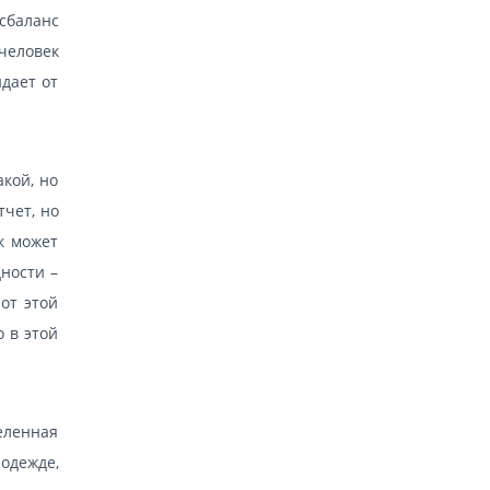
сбаланс
человек
дает от
акой, но
тчет, но
ак может
ности –
от этой
о в этой
деленная
одежде,