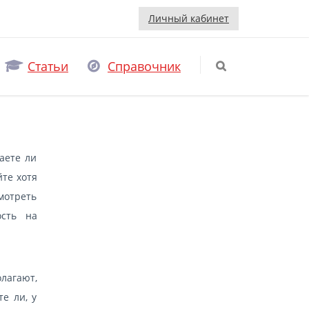
Личный кабинет
Статьи
Справочник
аете ли
йте хотя
отреть
ость на
лагают,
е ли, у