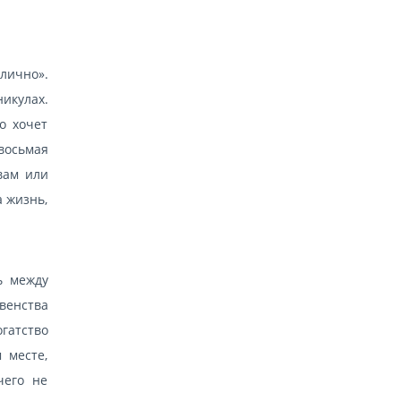
лично».
икулах.
о хочет
восьмая
вам или
а жизнь,
ь между
венства
гатство
 месте,
чего не