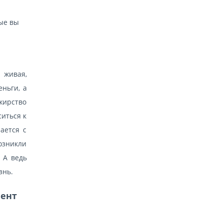
рые вы
 живая,
еньги, а
нжирство
ситься к
ается с
озникли
 А ведь
знь.
мент