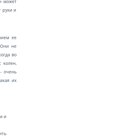
н может
 руки и
нием ее
 Они не
когда во
 колен,
 - очень
акая их
м и
ить