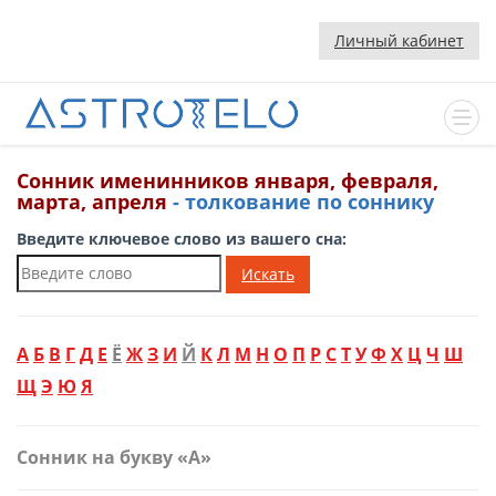
Личный кабинет
Сонник именинников января, февраля,
марта, апреля
- толкование по соннику
Введите ключевое слово из вашего сна:
Искать
А
Б
В
Г
Д
Е
Ё
Ж
З
И
Й
К
Л
М
Н
О
П
Р
С
Т
У
Ф
Х
Ц
Ч
Ш
Щ
Э
Ю
Я
Сонник на букву «А»