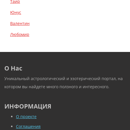
Таир
Юнус
Валентин
Любомир
О Нас
Уникальный астрологический и эзотерический портал, на
котором вы найдете много ползного и интересного.
ИНФОРМАЦИЯ
О проекте
Соглашения