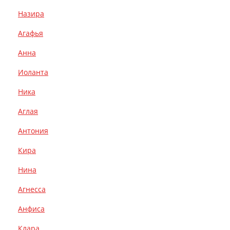
Назира
Агафья
Анна
Иоланта
Ника
Аглая
Антония
Кира
Нина
Агнесса
Анфиса
Клара