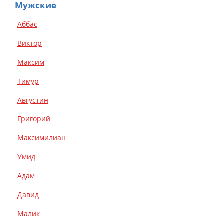
Мужские
Аббас
Виктор
Максим
Тимур
Августин
Григорий
Максимилиан
Умид
Адам
Давид
Малик