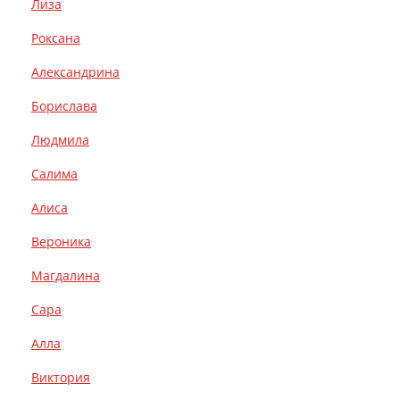
Лиза
Роксана
Александрина
Борислава
Людмила
Салима
Алиса
Вероника
Магдалина
Сара
Алла
Виктория