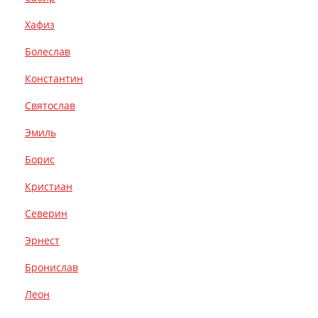
Хафиз
Болеслав
Константин
Святослав
Эмиль
Борис
Кристиан
Северин
Эрнест
Бронислав
Леон