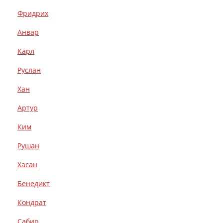
Фридрих
Анвар
Карл
Руслан
Хан
Артур
Ким
Рушан
Хасан
Бенедикт
Кондрат
Сабир