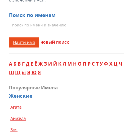
Поиск по именам
новый поиск
Найти имя
А
Б
В
Г
Д
Е
Ё
Ж
З
И
Й
К
Л
М
Н
О
П
Р
С
Т
У
Ф
Х
Ц
Ч
Ш
Щ
ы
Э
Ю
Я
Популярные Имена
Женские
Агата
Анжела
Зоя