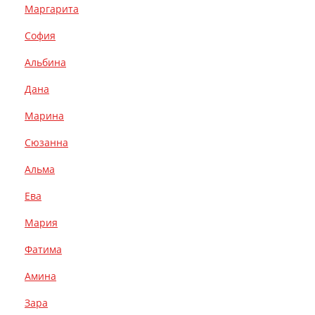
Маргарита
София
Альбина
Дана
Марина
Сюзанна
Альма
Ева
Мария
Фатима
Амина
Зара