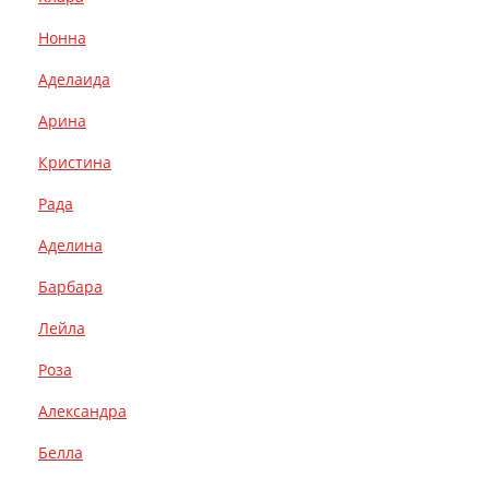
Нонна
Аделаида
Арина
Кристина
Рада
Аделина
Барбара
Лейла
Роза
Александра
Белла