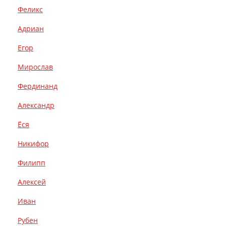
Феликс
Адриан
Егор
Мирослав
Фердинанд
Александр
Ёся
Никифор
Филипп
Алексей
Иван
Рубен