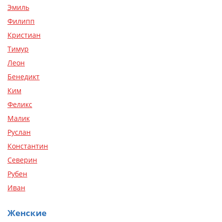
Эмиль
Филипп
Кристиан
Тимур
Леон
Бенедикт
Ким
Феликс
Малик
Руслан
Константин
Северин
Рубен
Иван
Женские