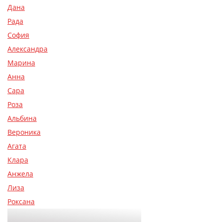
Дана
Рада
София
Александра
Марина
Анна
Сара
Роза
Альбина
Вероника
Агата
Клара
Анжела
Лиза
Роксана