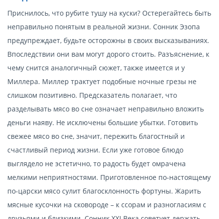
Приснилось, что рубите тушу на куски? Остерегайтесь быть
неправильно понятым в реальной жизни. Сонник Эзопа
предупреждает, будьте осторожны в своих высказываниях.
Впоследствии они вам могут дорого стоить. Разъяснение, к
чему снится аналогичный сюжет, также имеется и у
Миллера. Миллер трактует подобные ночные грезы не
слишком позитивно. Предсказатель полагает, что
разделывать мясо во сне означает неправильно вложить
деньги наяву. Не исключены большие убытки. Готовить
свежее мясо во сне, значит, пережить благостный и
счастливый период жизни. Если уже готовое блюдо
выглядело не эстетично, то радость будет омрачена
мелкими неприятностями. Приготовленное по-настоящему
по-царски мясо сулит благосклонность фортуны. Жарить
мясные кусочки на сковороде – к ссорам и разногласиям с
друзьями и близкими. Сонник XXI Века советует держать