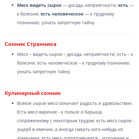
Мясо видеть сырое
— досада, неприятности;
есть
—
к болезни;
есть человеческое
— к трудному
познанию; узнать запретную тайну.
Сонник Странника
Мясо – видеть сырое – досада, неприятности; есть – к
болезни; есть человеческое – к трудному познанию;
узнать запретную тайну.
Кулинарный сонник
Всякое сырое мясо означает радость и удовольствие.
Есть мясо вареное - к пользе и барышу,
сопряженному с некоторым трудом; есть мясо сырое -
ущерб в имении, а иногда смерть кого-нибудь из
домашних; есть мясо попортившееся - огорчение и