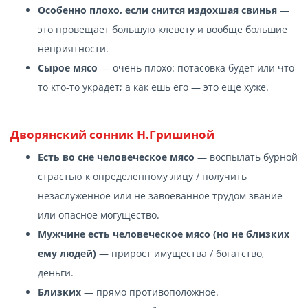
Особенно плохо, если снится издохшая свинья
—
это провещает большую клевету и вообще большие
неприятности.
Сырое мясо
— очень плохо: потасовка будет или что-
то кто-то украдет; а как ешь его — это еще хуже.
Дворянский сонник Н.Гришиной
Есть во сне человеческое мясо
— воспылать бурной
страстью к определенному лицу / получить
незаслуженное или не завоеванное трудом звание
или опасное могущество.
Мужчине есть человеческое мясо (но не близких
ему людей)
— прирост имущества / богатство,
деньги.
Близких
— прямо противоположное.