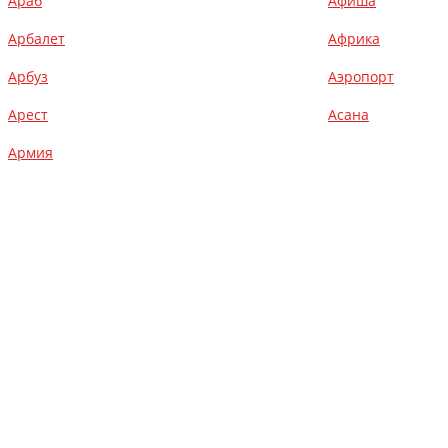
Араб
Афиша
Арбалет
Африка
Арбуз
Аэропорт
Арест
Асана
Армия