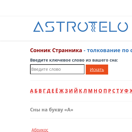
Сонник Странника
- толкование по 
Введите ключевое слово из вашего сна:
Искать
А
Б
В
Г
Д
Е
Ё
Ж
З
И
Й
К
Л
М
Н
О
П
Р
С
Т
У
Ф
Сны на букву «А»
Абрикос