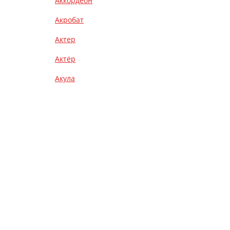
Аккордеон
Акробат
Актер
Актёр
Акула