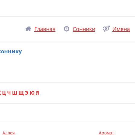
Главная
Сонники
Имена
соннику
Х
Ц
Ч
Ш
Щ
Э
Ю
Я
Аллея
Аромат