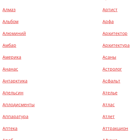
Алмаз
Артист
Альбом
Арфа
Алюминий
Архитектор
Амбар
Архитектура
Америка
Асаны
Ананас
Астролог
Антарктика
Асфальт
Апельсин
Ателье
Аплодисменты
Атлас
Аппаратура
Атлет
Аптека
Аттракцион