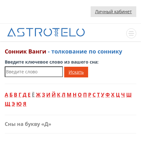
Личный кабинет
Сонник Ванги
- толкование по соннику
Введите ключевое слово из вашего сна:
Искать
А
Б
В
Г
Д
Е
Ё
Ж
З
И
Й
К
Л
М
Н
О
П
Р
С
Т
У
Ф
Х
Ц
Ч
Ш
Щ
Э
Ю
Я
Сны на букву «Д»