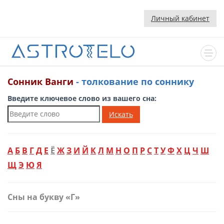
Личный кабинет
Сонник Ванги
- толкование по соннику
Введите ключевое слово из вашего сна:
Искать
А
Б
В
Г
Д
Е
Ё
Ж
З
И
Й
К
Л
М
Н
О
П
Р
С
Т
У
Ф
Х
Ц
Ч
Ш
Щ
Э
Ю
Я
Сны на букву «Г»