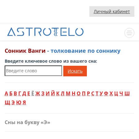
Личный кабинет
Сонник Ванги
- толкование по соннику
Введите ключевое слово из вашего сна:
Искать
А
Б
В
Г
Д
Е
Ё
Ж
З
И
Й
К
Л
М
Н
О
П
Р
С
Т
У
Ф
Х
Ц
Ч
Ш
Щ
Э
Ю
Я
Сны на букву «Э»