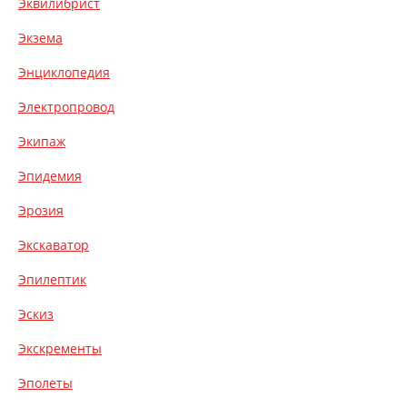
Эквилибрист
Экзема
Энциклопедия
Электропровод
Экипаж
Эпидемия
Эрозия
Экскаватор
Эпилептик
Эскиз
Экскременты
Эполеты