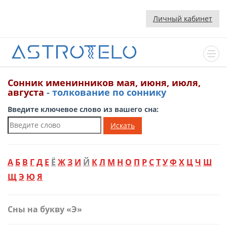
Личный кабинет
Сонник именинников мая, июня, июля,
августа
- толкование по соннику
Введите ключевое слово из вашего сна:
Искать
А
Б
В
Г
Д
Е
Ё
Ж
З
И
Й
К
Л
М
Н
О
П
Р
С
Т
У
Ф
Х
Ц
Ч
Ш
Щ
Э
Ю
Я
Сны на букву «Э»