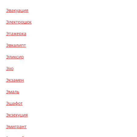
Эвакуация
Электрошок
Этажерка
Эвкалипт
Эликсир
Эхо
Экзамен
Эмаль
Эшафот
Экзекуция
Эмигрант