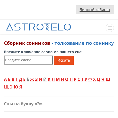
Личный кабинет
Сборник сонников
- толкование по соннику
Введите ключевое слово из вашего сна:
Искать
А
Б
В
Г
Д
Е
Ё
Ж
З
И
Й
К
Л
М
Н
О
П
Р
С
Т
У
Ф
Х
Ц
Ч
Ш
Щ
Э
Ю
Я
Сны на букву «Э»