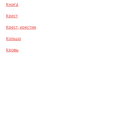
Книга
Крест
Крест, крестик
Кольцо
Кровь