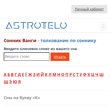
Личный кабинет
Сонник Ванги
- толкование по соннику
Введите ключевое слово из вашего сна:
Искать
А
Б
В
Г
Д
Е
Ё
Ж
З
И
Й
К
Л
М
Н
О
П
Р
С
Т
У
Ф
Х
Ц
Ч
Ш
Щ
Э
Ю
Я
Сны на букву «К»