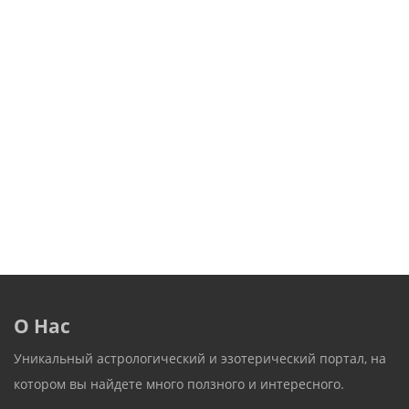
О Нас
Уникальный астрологический и эзотерический портал, на
котором вы найдете много ползного и интересного.