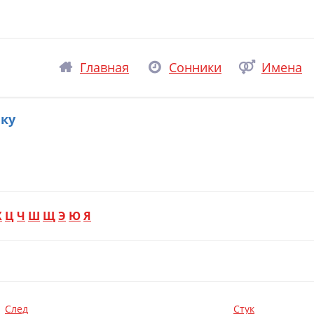
Главная
Сонники
Имена
ику
Х
Ц
Ч
Ш
Щ
Э
Ю
Я
След
Стук