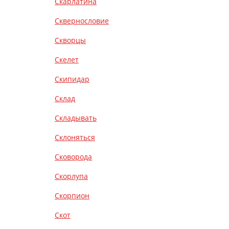
Скарлатина
Сквернословие
Скворцы
Скелет
Скипидар
Склад
Складывать
Склоняться
Сковорода
Скорлупа
Скорпион
Скот