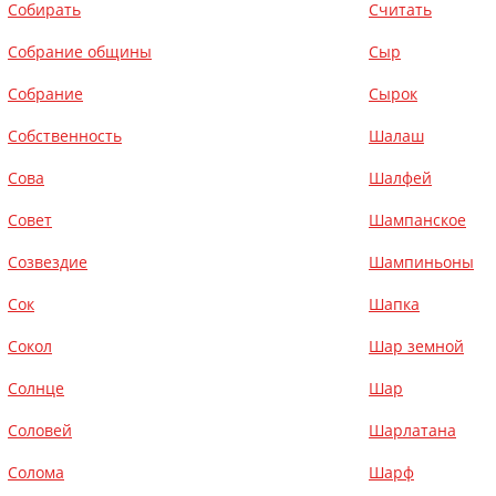
Собирать
Считать
Собрание общины
Сыр
Собрание
Сырок
Собственность
Шалаш
Сова
Шалфей
Совет
Шампанское
Созвездие
Шампиньоны
Сок
Шапка
Сокол
Шар земной
Солнце
Шар
Соловей
Шарлатана
Солома
Шарф