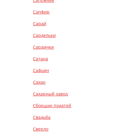
Сапожник
Сапфир
Сарай
Сардельки
Сардинки
Сатана
Сафьян
Сахар
Сахарный завод
Сборщик податей
Свадьба
Сверло