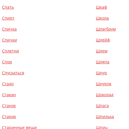
Спать
Шкаф
Спирт
Школа
Спичка
Шлагбаум
Спички
Шлейф
Сплетни
Шлем
Спор
Шляпа
Спускаться
Шнур
Стадо
Шнурок
Стакан
Шоколад
Станок
Шпага
Старик
Шпилька
Старинные вещи
Шпиц