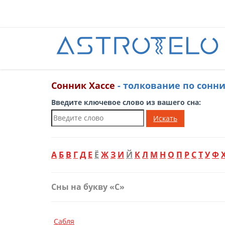
Сонник Хассе
- толкование по сонн
Введите ключевое слово из вашего сна:
Искать
А
Б
В
Г
Д
Е
Ё
Ж
З
И
Й
К
Л
М
Н
О
П
Р
С
Т
У
Ф
Сны на букву «С»
Сабля