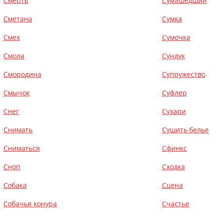
Смерть
Сумашедший
Сметана
Сумка
Смех
Сумочка
Смола
Сундук
Смородина
Супружество
Смычок
Суфлер
Снег
Сухари
Снимать
Сушить белье
Сниматься
Сфинкс
Сноп
Сходка
Собака
Сцена
Собачья конура
Счастье