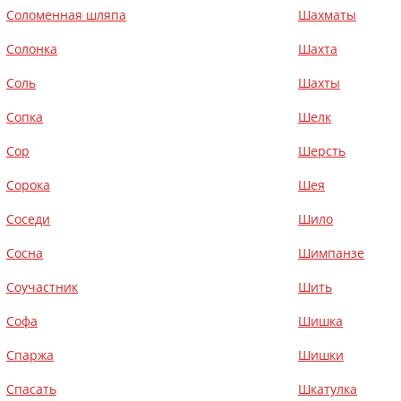
Соломенная шляпа
Шахматы
Солонка
Шахта
Соль
Шахты
Сопка
Шелк
Сор
Шерсть
Сорока
Шея
Соседи
Шило
Сосна
Шимпанзе
Соучастник
Шить
Софа
Шишка
Спаржа
Шишки
Спасать
Шкатулка