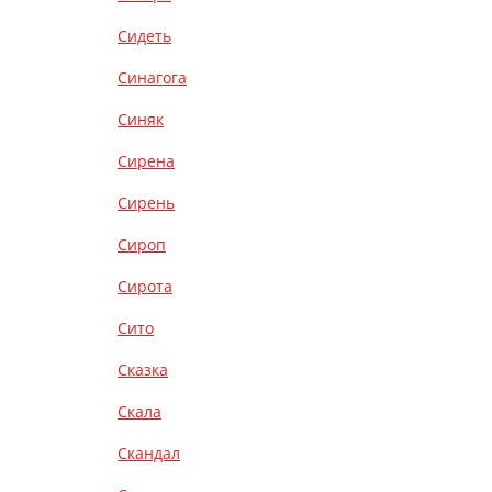
Сидеть
Синагога
Синяк
Сирена
Сирень
Сироп
Сирота
Сито
Сказка
Скала
Скандал