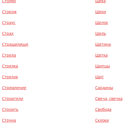
Столяр
Щека
Сторож
Щеки
Страус
Щелок
Страх
Щель
Страшилище
Щетина
Стрела
Щетка
Стрелка
Щипцы
Стрелок
Щит
Стремление
Сардины
Строители
Свеча, свечка
Строить
Свобода
Струна
Склоки