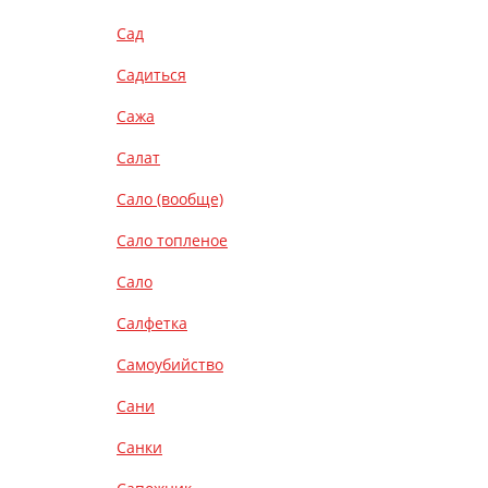
Сад
Садиться
Сажа
Салат
Сало (вообще)
Сало топленое
Сало
Салфетка
Самоубийство
Сани
Санки