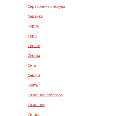
Серебрянная посуда
Сережки
Серна
Серп
Серьги
Сестра
Сеть
Сеялка
Сеять
Сжигание отбросов
Сжигание
Сигара