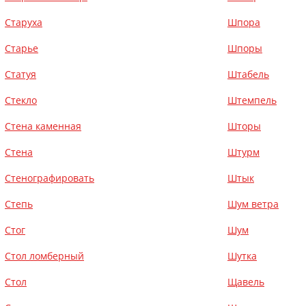
Старуха
Шпора
Старье
Шпоры
Статуя
Штабель
Стекло
Штемпель
Стена каменная
Шторы
Стена
Штурм
Стенографировать
Штык
Степь
Шум ветра
Стог
Шум
Стол ломберный
Шутка
Стол
Щавель