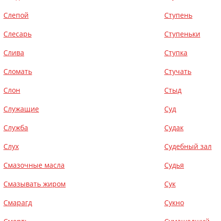
Слепой
Ступень
Слесарь
Ступеньки
Слива
Ступка
Сломать
Стучать
Слон
Стыд
Служащие
Суд
Служба
Судак
Слух
Судебный зал
Смазочные масла
Судья
Смазывать жиром
Сук
Смарагд
Сукно