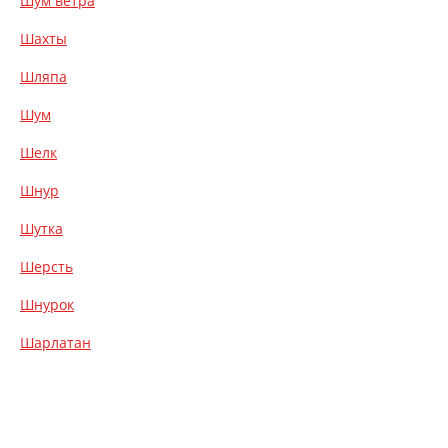
Шум ветра
Шахты
Шляпа
Шум
Шелк
Шнур
Шутка
Шерсть
Шнурок
Шарлатан