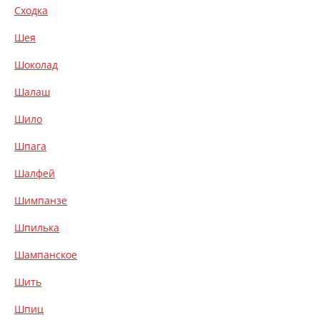
Сходка
Шея
Шоколад
Шалаш
Шило
Шпага
Шалфей
Шимпанзе
Шпилька
Шампанское
Шить
Шпиц