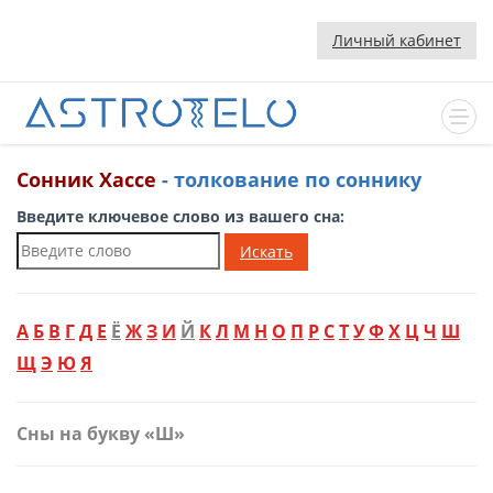
Личный кабинет
Сонник Хассе
- толкование по соннику
Введите ключевое слово из вашего сна:
Искать
А
Б
В
Г
Д
Е
Ё
Ж
З
И
Й
К
Л
М
Н
О
П
Р
С
Т
У
Ф
Х
Ц
Ч
Ш
Щ
Э
Ю
Я
Сны на букву «Ш»