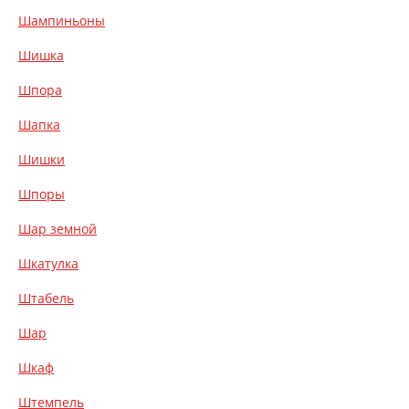
Шампиньоны
Шишка
Шпора
Шапка
Шишки
Шпоры
Шар земной
Шкатулка
Штабель
Шар
Шкаф
Штемпель