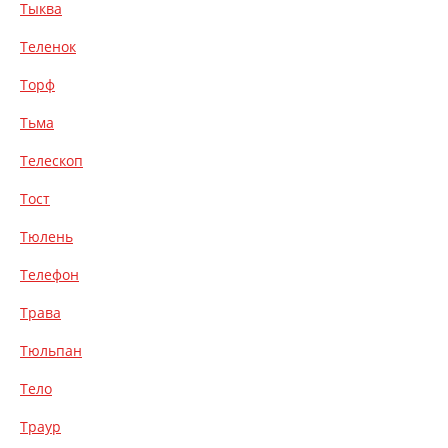
Тыква
Теленок
Торф
Тьма
Телескоп
Тост
Тюлень
Телефон
Трава
Тюльпан
Тело
Траур