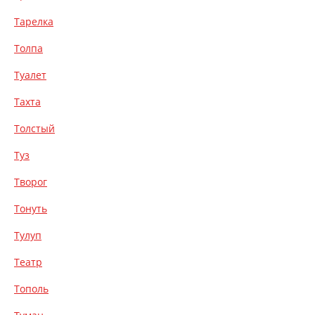
Тарелка
Толпа
Туалет
Тахта
Толстый
Туз
Творог
Тонуть
Тулуп
Театр
Тополь