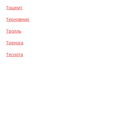
Тошнит
Терновник
Тролль
Тренога
Теснота