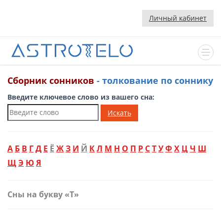
Личный кабинет
Сборник сонников
- толкование по соннику
Введите ключевое слово из вашего сна:
Искать
А
Б
В
Г
Д
Е
Ё
Ж
З
И
Й
К
Л
М
Н
О
П
Р
С
Т
У
Ф
Х
Ц
Ч
Ш
Щ
Э
Ю
Я
Сны на букву «Т»