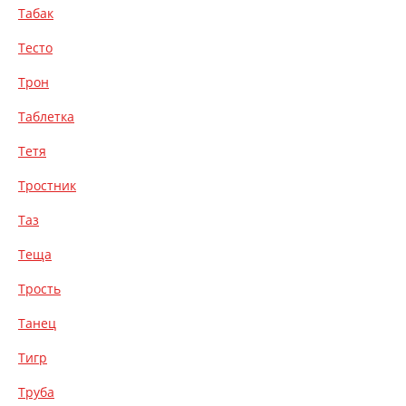
Табак
Тесто
Трон
Таблетка
Тетя
Тростник
Таз
Теща
Трость
Танец
Тигр
Труба