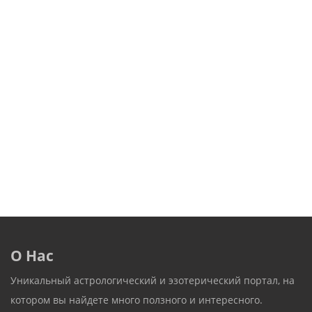
О Нас
Уникальный астрологический и эзотерический портал, на
котором вы найдете много ползного и интересного.