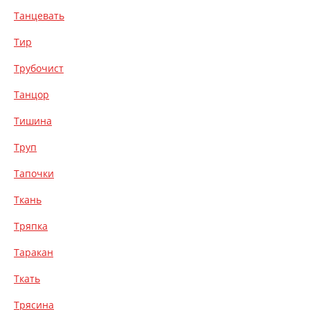
Танцевать
Тир
Трубочист
Танцор
Тишина
Труп
Тапочки
Ткань
Тряпка
Таракан
Ткать
Трясина