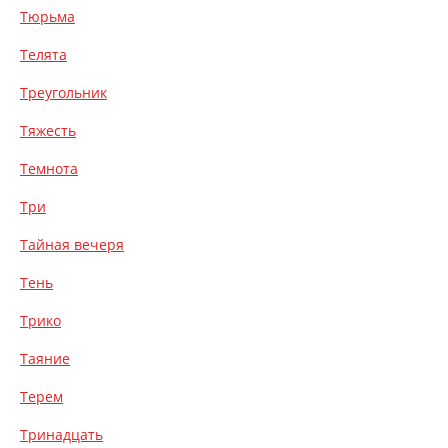
Тюрьма
Телята
Треугольник
Тяжесть
Темнота
Три
Тайная вечеря
Тень
Трико
Таяние
Терем
Тринадцать