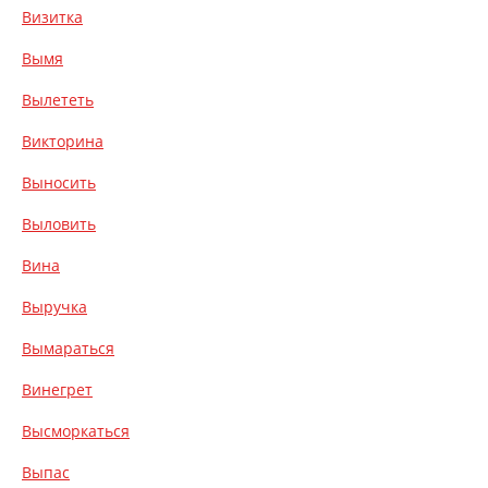
Визитка
Вымя
Вылететь
Викторина
Выносить
Выловить
Вина
Выручка
Вымараться
Винегрет
Высморкаться
Выпас