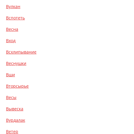
Вулкан
Вспотеть
Весна
Вход
Всхлипывание
Веснушки
Вши
Вторсырье
Весы
Вывеска
Вурдалак
Ветер