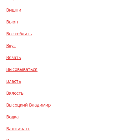
Вишни
Вьюн
Выскоблить
Вкус
Вязать
Высовываться
Власть
Вялость
Высоцкий Владимир
Водка
Важничать