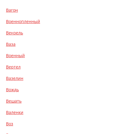
Вагон
Военнопленный
Вензель
Ваза
Военный
Вертел
Вазелин
Вождь
Вешать
Валенки
Воз