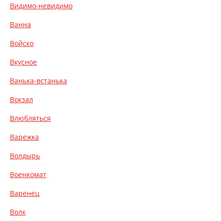
Видимо-невидимо
Ванна
Войско
Вкусное
Ванька-встанька
Вокзал
Влюбляться
Варежка
Волдырь
Военкомат
Варенец
Волк