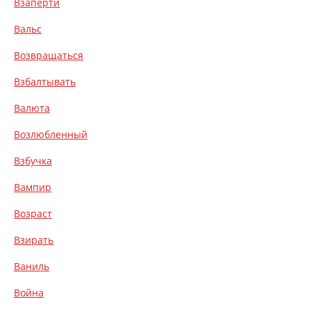
Взаперти
Вальс
Возвращаться
Взбалтывать
Валюта
Возлюбленный
Взбучка
Вампир
Возраст
Взирать
Ваниль
Война