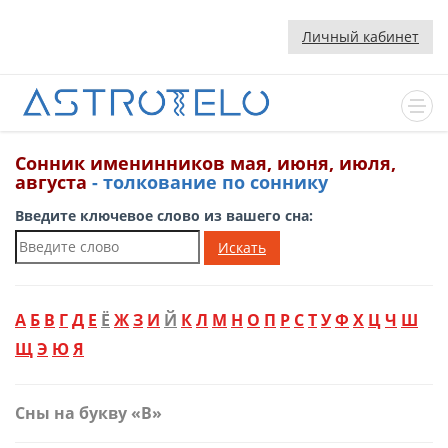
Личный кабинет
Сонник именинников мая, июня, июля,
августа
- толкование по соннику
Введите ключевое слово из вашего сна:
Искать
А
Б
В
Г
Д
Е
Ё
Ж
З
И
Й
К
Л
М
Н
О
П
Р
С
Т
У
Ф
Х
Ц
Ч
Ш
Щ
Э
Ю
Я
Сны на букву «В»