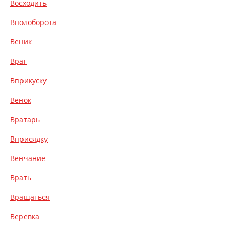
Восходить
Вполоборота
Веник
Враг
Вприкуску
Венок
Вратарь
Вприсядку
Венчание
Врать
Вращаться
Веревка