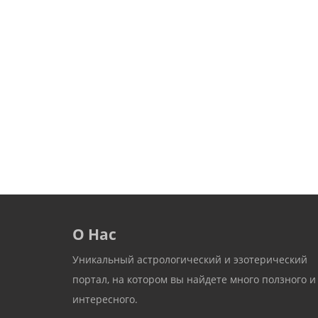
О Нас
Уникальный астрологический и эзотерический
портал, на котором вы найдете много ползного и
интересного.