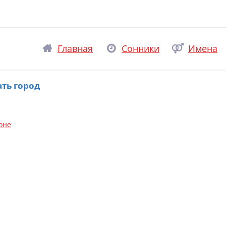
Главная
Сонники
Имена
ть город
оне