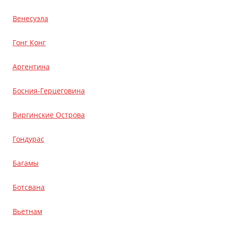
Венесуэла
Гонг Конг
Аргентина
Босния-Герцеговина
Виргинские Острова
Гондурас
Багамы
Ботсвана
Вьетнам