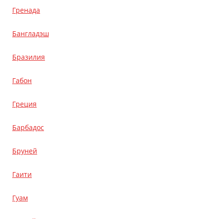
Гренада
Бангладэш
Бразилия
Габон
Греция
Барбадос
Бруней
Гаити
Гуам