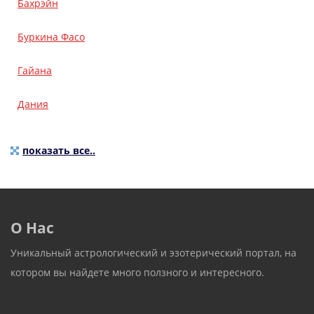
Бахрэйн
Буркина Фасо
Гайана
Дания
показать все..
О Нас
Уникальный астрологический и эзотерический портал, на
котором вы найдете много ползного и интересного.