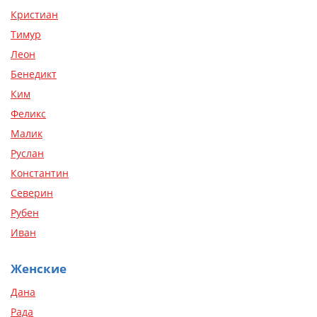
Кристиан
Тимур
Леон
Бенедикт
Ким
Феликс
Малик
Руслан
Константин
Северин
Рубен
Иван
Женские
Дана
Рада