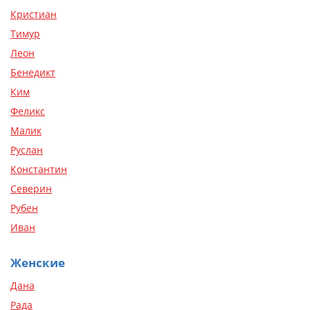
Кристиан
Тимур
Леон
Бенедикт
Ким
Феликс
Малик
Руслан
Константин
Северин
Рубен
Иван
Женские
Дана
Рада