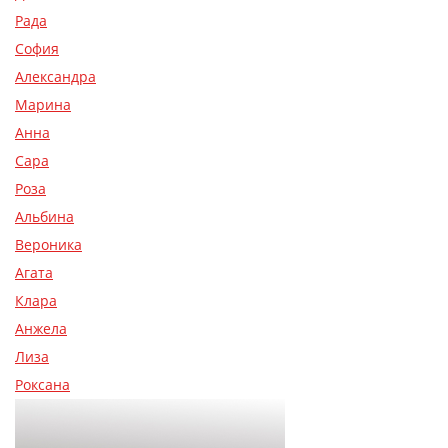
Рада
София
Александра
Марина
Анна
Сара
Роза
Альбина
Вероника
Агата
Клара
Анжела
Лиза
Роксана