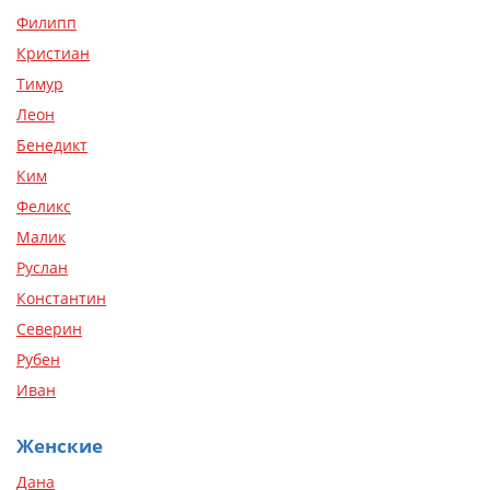
Филипп
Кристиан
Тимур
Леон
Бенедикт
Ким
Феликс
Малик
Руслан
Константин
Северин
Рубен
Иван
Женские
Дана