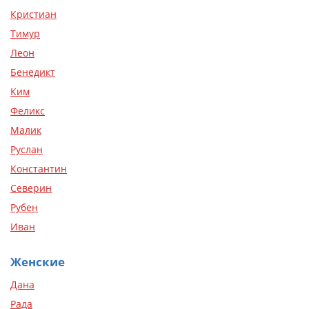
Кристиан
Тимур
Леон
Бенедикт
Ким
Феликс
Малик
Руслан
Константин
Северин
Рубен
Иван
Женские
Дана
Рада