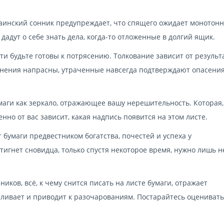
раинский сонник предупреждает, что спящего ожидает монотон
дадут о себе знать дела, когда-то отложенные в долгий ящик.
сти будьте готовы к потрясению. Толкование зависит от результ
лнения напрасны, утраченные навсегда подтверждают опасения
аги как зеркало, отражающее вашу нерешительность. Которая,
нно от вас зависит, какая надпись появится на этом листе.
бумаги предвестником богатства, почестей и успеха у
тигнет сновидца, только спустя некоторое время, нужно лишь 
ков, всё, к чему снится писать на листе бумаги, отражает
аливает и приводит к разочарованиям. Постарайтесь оценивать