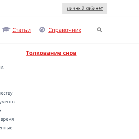
Личный кабинет
Статьи
Справочник
Толкование снов
и,
честву
кументы
е
 время
ченные