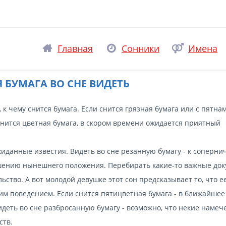
Главная
Сонники
Имена
 БУМАГА ВО СНЕ ВИДЕТЬ
к чему снится бумага. Если снится грязная бумага или с пятнам
снится цветная бумага, в скором времени ожидается приятный
жиданные известия. Видеть во сне резанную бумагу - к соперни
учшению нынешнего положения. Перебирать какие-то важные до
льство. А вот молодой девушке этот сон предсказывает то, что е
им поведением. Если снится пятицветная бумага - в ближайшее
деть во сне разбросанную бумагу - возможно, что некие наме
ств.