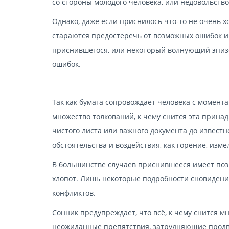
со стороны молодого человека, или недовольств
Однако, даже если приснилось что-то не очень хо
стараются предостеречь от возможных ошибок и 
приснившегося, или некоторый волнующий эпизо
ошибок.
Так как бумага сопровождает человека с момент
множество толкований, к чему снится эта прина
чистого листа или важного документа до известн
обстоятельства и воздействия, как горение, изм
В большинстве случаев приснившееся имеет поз
хлопот. Лишь некоторые подробности сновидени
конфликтов.
Сонник предупреждает, что всё, к чему снится м
неожиданные препятствия, затрудняющие продвиж