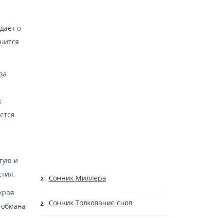
дает о
снится
за
к
ется
тую и
стия.
Cонник Миллера
края
Cонник Толкование снов
 обмана