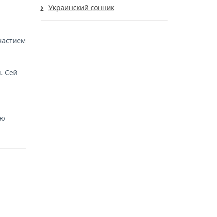
Украинский сонник
частием
. Сей
ую