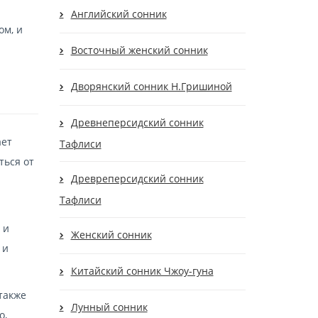
Английский сонник
ом, и
Восточный женский сонник
Дворянский сонник Н.Гришиной
Древнеперсидский сонник
ает
Тафлиси
ться от
Древреперсидский сонник
Тафлиси
 и
Женский сонник
 и
Китайский сонник Чжоу-гуна
также
Лунный сонник
о,