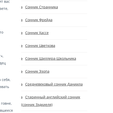
ит вас
Сонник Странника
аете,
Сонник Фрейда
то
Сонник Хассе
Сонник Цветкова
»,
Сонник Шиллера-Школьника
идец
Сонник Эзопа
 себя,
Средневековый сонник Даниила
звать
Старинный английский сонник
 говне,
(сонник Зэдкиеля)
ившееся