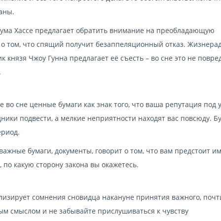
аны.
иума Хассе предлагает обратить внимание на преобладающую
 о том, что спящий получит безаппеляционный отказ. Жизнера
к князя Чжоу Гунна предлагает её съесть – во сне это не повре
.
во сне ценные бумаги как знак того, что ваша репутация под у
ники подвести, а мелкие неприятности находят вас повсюду. Б
ериод.
 важные бумаги, документы, говорит о том, что вам предстоит и
 по какую сторону закона вы окажетесь.
олизирует сомнения сновидца накануне принятия важного, почт
ым смыслом и не забывайте прислушиваться к чувству