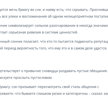
ится жечь бумагу во сне, и наяву есть, что скрывать. Приснивш
ь все улики и воспоминания об одном нелицеприятном поступке
идение символизирует сильное разочарование в некогда значимо
стоит серьёзная ревизия в системе ценностей.
менный сонник полагает, что кто-то пытается подмочить репута
 период вероятность того, что ему это и в самом деле удастся,
идетельствует о привычке сновидца раздавать пустые обещания.
искуете прослыть пустословом.
бумагу, сон призывает пересмотреть свой стиль общения с
еваете, что бываете слишком резки и категоричны – сказал, ка