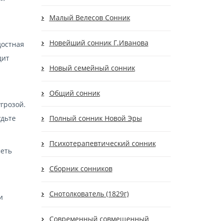
Малый Велесов Сонник
Новейший сонник Г.Иванова
достная
дит
Новый семейный сонник
Общий сонник
грозой.
удьте
Полный сонник Новой Эры
Психотерапевтический сонник
меть
Сборник сонников
Снотолкователь (1829г)
и
Современный cовмещенный