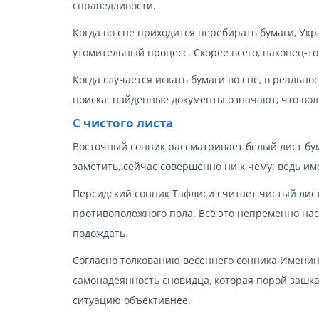
справедливости.
Когда во сне приходится перебирать бумаги, Ук
утомительный процесс. Скорее всего, наконец-то 
Когда случается искать бумаги во сне, в реально
поиска: найденные документы означают, что во
С чистого листа
Восточный сонник рассматривает белый лист бум
заметить, сейчас совершенно ни к чему: ведь име
Персидский сонник Тафлиси считает чистый лист 
противоположного пола. Всё это непременно нас
подождать.
Согласно толкованию весеннего сонника Именинни
самонадеянность сновидца, которая порой зашк
ситуацию объективнее.