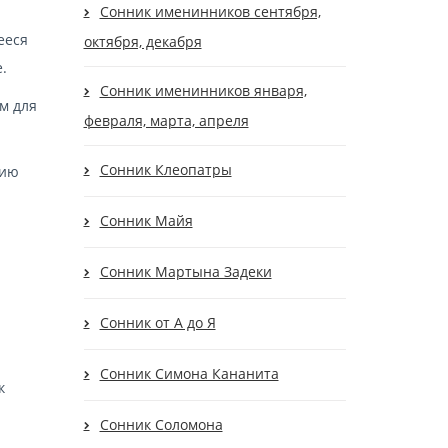
Сонник именинников сентября,
ееся
октября, декабря
.
Сонник именинников января,
м для
февраля, марта, апреля
Сонник Клеопатры
цию
Сонник Майя
Сонник Мартына Задеки
Сонник от А до Я
Сонник Симона Кананита
к
Сонник Соломона