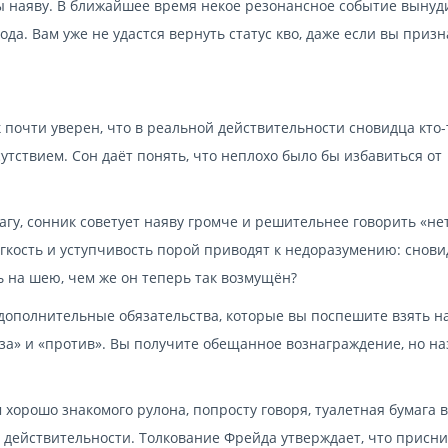
сты наяву. В ближайшее время некое резонансное событие вынуд
да. Вам уже не удастся вернуть статус кво, даже если вы призн
 почти уверен, что в реальной действительности сновидца кто-
тствием. Сон даёт понять, что неплохо было бы избавиться от
агу, сонник советует наяву громче и решительнее говорить «нет
ягкость и уступчивость порой приводят к недоразумению: снов
ь на шею, чем же он теперь так возмущён?
 дополнительные обязательства, которые вы поспешите взять на
за» и «против». Вы получите обещанное вознаграждение, но на
 хорошо знакомого рулона, попросту говоря, туалетная бумага в
в действительности. Толкование Фрейда утверждает, что присн