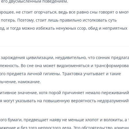
о его двусмысленным поведением.
рошее, не стоит огорчаться, ведь все равно сны говорят о мног
потерь. Поэтому, стоит лишь правильно истолковать суть
д, и тогда можно избежать ненужных ссор, обид и неприятных
а зарождения цивилизации, неудивительно, что сонник предлаг
длежность. Во сне она может видоизменяться и трансформирова
ого предмета личной гигиены. Трактовка учитывает и такие
ельчение, намокание.
итивное значение, хотя порой причиняет немало переживаний
я могут указывать на повышенную вероятность недоразумений
ного бумаги, предвещает наяву не меньше хлопот и волокиты, а 
ение и без того непростого дела. Это обстоятельство, конечн