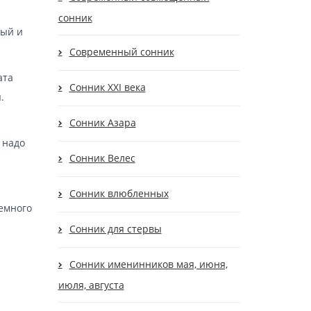
сонник
ный и
Современный сонник
ата
Сонник XXI века
.
Сонник Азара
 надо
Сонник Велес
Сонник влюбленных
немного
Сонник для стервы
Сонник именинников мая, июня,
июля, августа