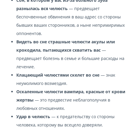
Сон, в котором у вас из-за больного зуба
разнылась вся челюсть
— предвещает
беспочвенные обвинения в ваш адрес со стороны
бывших ваших сторонников, а ныне непримиримых
оппонентов.
Видеть во сне страшные челюсти акулы или
крокодила, пытающихся схватить вас
—
предвещает болезнь в семье и большие расходы на
лечение.
Клацающий челюстями скелет во сне
— знак
неумолимого возмездия.
Оскаленные челюсти вампира, красные от крови
жертвы
— это предвестие неблагополучия в
любовных отношениях.
Удар в челюсть
— к предательству со стороны
человека, которому вы всецело доверяли.