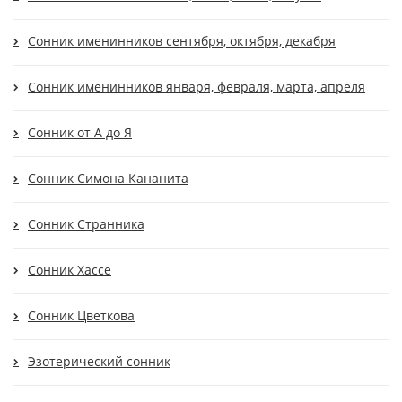
Сонник именинников сентября, октября, декабря
Сонник именинников января, февраля, марта, апреля
Сонник от А до Я
Сонник Симона Кананита
Сонник Странника
Сонник Хассе
Сонник Цветкова
Эзотерический сонник