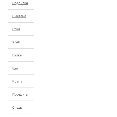
Подливка
Сметана
Стол
Хлеб
Булка
Еда
Крупа
Продукты
Снедь