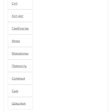
Суп
Хот-дог
Гамбургер
Икра
Макароны
Пряность
Соленья
Сыр
Шашлык