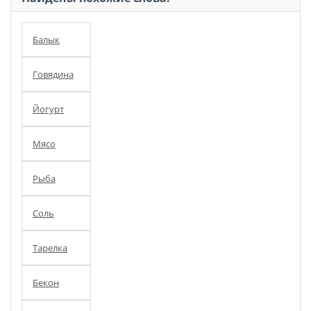
Балык
Говядина
Йогурт
Мясо
Рыба
Соль
Тарелка
Бекон