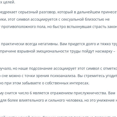
х целей.
редрекает серьезный разговор, который в дальнейшем принесе
ки, этот символ ассоциируется с сексуальной близостью не
 противоположного пола, но быстро вспыхнувшая страсть зако
, практически всегда негативны. Вам придется долго и тяжко тр
о причине взрывной эмоциональности труды пойдут насмарку –
звучало, но наше подсознание ассоциирует этот символ с отметк
 сне можно с точки зрения психоанализа. Вы стремитесь угоди
но при этом забываете о собственных интересах.
му снится число 6 является отражением прислужничества. Вам
для более влиятельного и сильного человека, но это унижение 