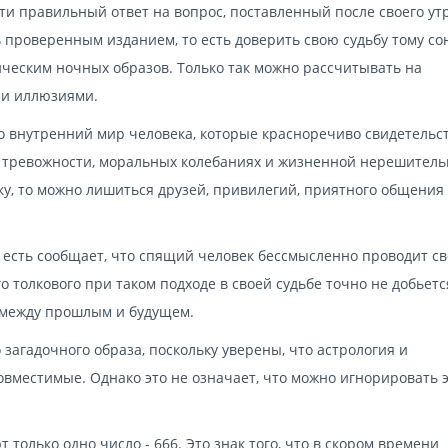
ти правильный ответ на вопрос, поставленный после своего ут
 проверенным изданием, то есть доверить свою судьбу тому со
ическим ночных образов. Только так можно рассчитывать на
 и иллюзиями.
это внутренний мир человека, которые красноречиво свидетельс
 тревожности, моральных колебаниях и жизненной нерешитель
у, то можно лишиться друзей, привилегий, приятного общения 
 есть сообщает, что спящий человек бессмысленно проводит с
 толкового при таком подходе в своей судьбе точно не добьетс
 между прошлым и будущем.
загадочного образа, поскольку уверены, что астрология и
овместимые. Однако это не означает, что можно игнорировать э
только одно число - 666. Это знак того, что в скором времени