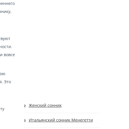
реннего
ннику,
твуют
ности.
и вовсе
вою
я. Это
Женский сонник
ту
Итальянский сонник Менегетти