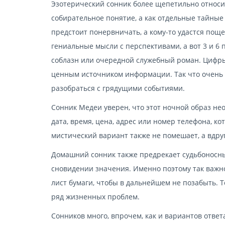
Эзотерический сонник более щепетильно относитс
собирательное понятие, а как отдельные тайные 
предстоит понервничать, а кому-то удастся поще
гениальные мысли с перспективами, а вот 3 и 6 
соблазн или очередной служебный роман. Цифры
ценным источником информации. Так что очень 
разобраться с грядущими событиями.
Сонник Медеи уверен, что этот ночной образ не
дата, время, цена, адрес или номер телефона, к
мистический вариант также не помешает, а вдруг
Домашний сонник также предрекает судьбоносны
сновидении значения. Именно поэтому так важно
лист бумаги, чтобы в дальнейшем не позабыть. 
ряд жизненных проблем.
Сонников много, впрочем, как и вариантов ответа