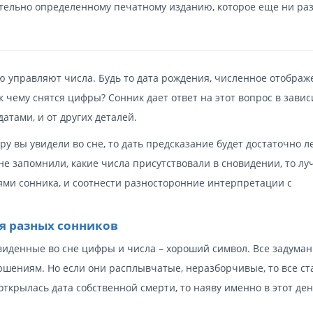
ительно определенному печатному изданию, которое еще ни раз
ю управляют числа. Будь то дата рождения, численное отображ
 к чему снятся цифры? Сонник дает ответ на этот вопрос в зави
атами, и от других деталей.
у вы увидели во сне, то дать предсказание будет достаточно ле
не запомнили, какие числа присутствовали в сновидении, то л
ями сонника, и соотнести разносторонние интерпретации с
ия разных сонников
увиденные во сне цифры и числа – хороший символ. Все задума
ршениям. Но если они расплывчатые, неразборчивые, то все с
 открылась дата собственной смерти, то наяву именно в этот де