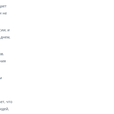
дает
и не
сии, и
 днем,
ов.
ения
м
ет, что
идей,