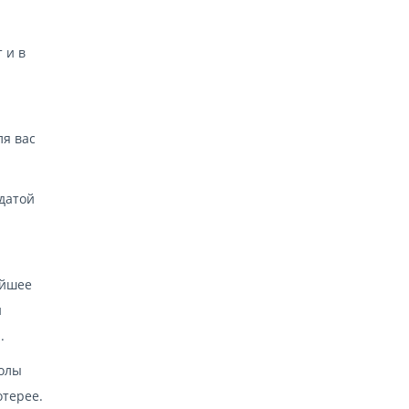
 и в
ля вас
 датой
айшее
н
.
волы
отерее.