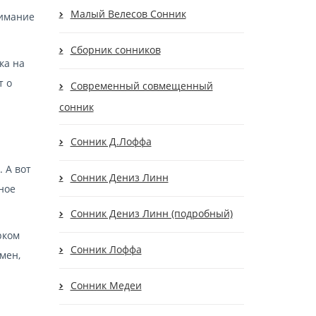
Малый Велесов Сонник
нимание
Сборник сонников
ка на
т о
Современный совмещенный
сонник
Сонник Д.Лоффа
 А вот
Сонник Дениз Линн
ное
Сонник Дениз Линн (подробный)
рком
Сонник Лоффа
мен,
Сонник Медеи