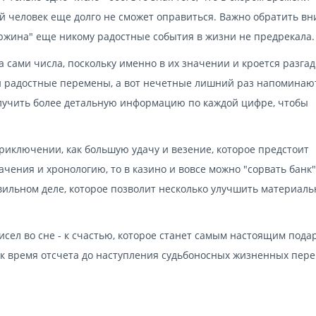
й человек еще долго не сможет оправиться. Важно обратить в
дюжина" еще никому радостные события в жизни не предрекала.
 сами числа, поскольку именно в их значении и кроется разгад
и радостные перемены, а вот нечетные лишний раз напоминаю
олучить более детальную информацию по каждой цифре, чтобы
риключении, как большую удачу и везение, которое предстоит
чения и хронологию, то в казино и вовсе можно "сорвать банк".
авильном деле, которое позволит несколько улучшить материаль
исел во сне - к счастью, которое станет самым настоящим пода
как время отсчета до наступления судьбоносных жизненных пере