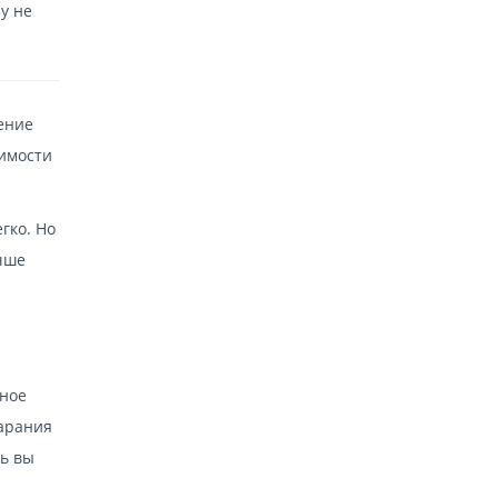
у не
ение
симости
гко. Но
учше
нное
тарания
нь вы