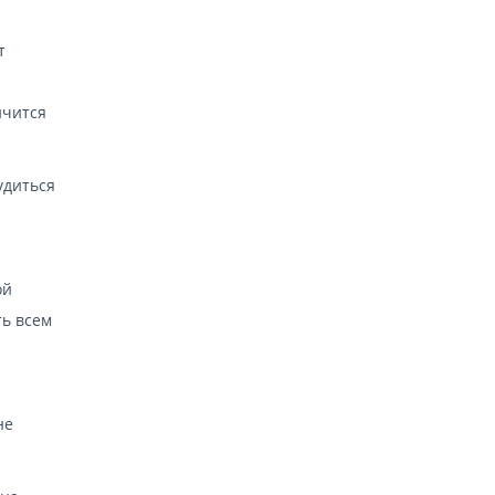
т
нчится
удиться
ой
ть всем
не