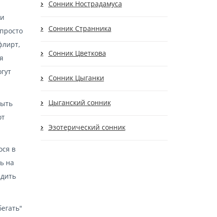
Сонник Нострадамуса
ни
Сонник Странника
 просто
флирт,
Сонник Цветкова
я
гут
Сонник Цыганки
Цыганский сонник
быть
от
Эзотерический сонник
ося в
ь на
едить
бегать"