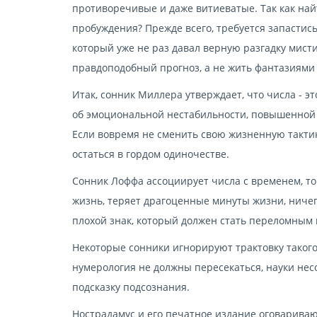
противоречивые и даже витиеватые. Так как най
пробуждения? Прежде всего, требуется запастись
который уже не раз давал верную разгадку мист
правдоподобный прогноз, а не жить фантазиями
Итак, сонник Миллера утверждает, что числа - 
об эмоциональной нестабильности, повышенной
Если вовремя не сменить свою жизненную тактик
остаться в гордом одиночестве.
Сонник Лоффа ассоциирует числа с временем, то
жизнь, теряет драгоценные минуты жизни, ничего
плохой знак, который должен стать переломным
Некоторые сонники игнорируют трактовку такого 
нумерология не должны пересекаться, науки нес
подсказку подсознания.
Нострадамус и его печатное издание оговаривают 