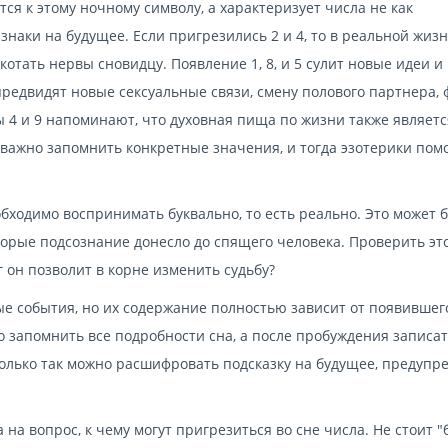
я к этому ночному символу, а характеризует числа не как
знаки на будущее. Если пригрезились 2 и 4, то в реальной жиз
котать нервы сновидцу. Появление 1, 8, и 5 сулит новые идеи и
предвидят новые сексуальные связи, смену полового партнера, 
 4 и 9 напоминают, что духовная пища по жизни также являетс
важно запомнить конкретные значения, и тогда эзотерики помо
обходимо воспринимать буквально, то есть реально. Это может 
оторые подсознание донесло до спящего человека. Проверить эт
 он позволит в корне изменить судьбу?
е события, но их содержание полностью зависит от появившег
 запомнить все подробности сна, а после пробуждения записат
Только так можно расшифровать подсказку на будущее, предупр
 на вопрос, к чему могут пригрезиться во сне числа. Не стоит "