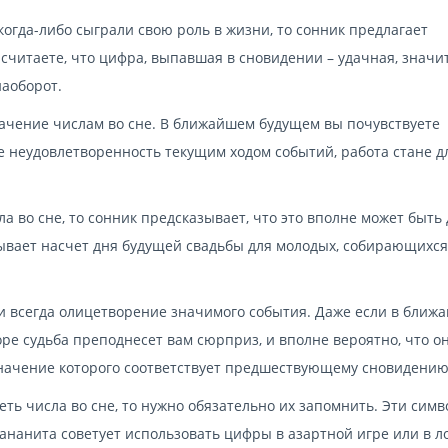
 когда-либо сыграли свою роль в жизни, то сонник предлагает
считаете, что цифра, выпавшая в сновидении – удачная, значит
наоборот.
ачение числам во сне. В ближайшем будущем вы почувствуете
е неудовлетворенность текущим ходом событий, работа стане д
 во сне, то сонник предсказывает, что это вполне может быть
зывает насчет дня будущей свадьбы для молодых, собирающихся
ки всегда олицетворение значимого события. Даже если в ближ
коре судьба преподнесет вам сюрприз, и вполне вероятно, что о
 значение которого соответствует предшествующему сновидению
еть числа во сне, то нужно обязательно их запомнить. Эти сим
ананита советует использовать цифры в азартной игре или в л