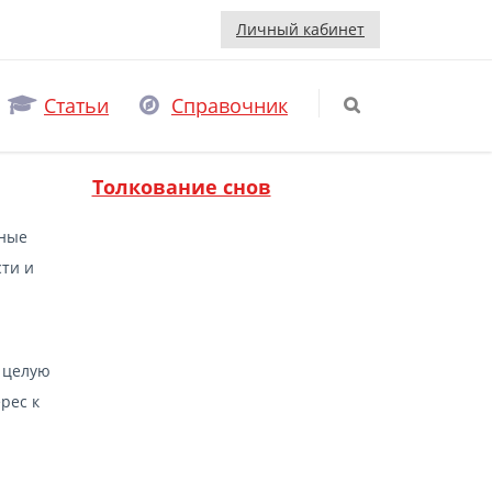
Личный кабинет
Статьи
Справочник
Толкование снов
жные
сти и
ь целую
рес к