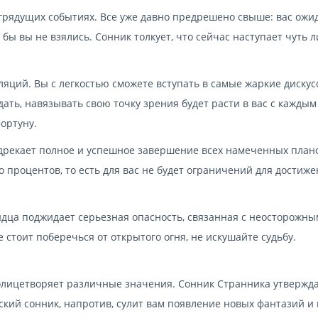
о грядущих событиях. Все уже давно предрешено свыше: вас ожи
 бы вы не взялись. Сонник толкует, что сейчас наступает чуть л
ляций. Вы с легкостью сможете вступать в самые жаркие дискус
ать, навязывать свою точку зрения будет расти в вас с каждым
ортуну.
редрекает полное и успешное завершение всех намеченных план
о процентов, то есть для вас не будет ограничений для достиж
видца поджидает серьезная опасность, связанная с неосторожны
стоит поберечься от открытого огня, не искушайте судьбу.
олицетворяет различные значения. Сонник Странника утвержда
ский сонник, напротив, сулит вам появление новых фантазий и 