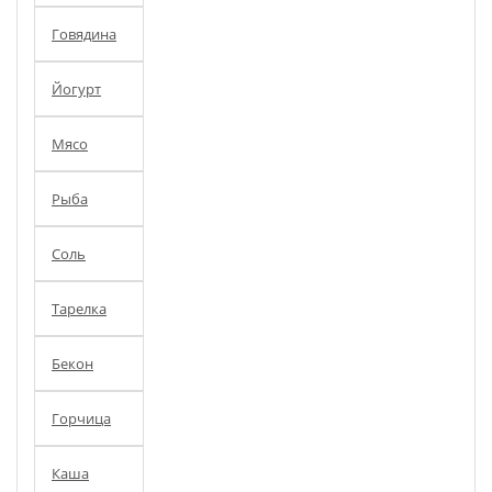
Говядина
Йогурт
Мясо
Рыба
Соль
Тарелка
Бекон
Горчица
Каша