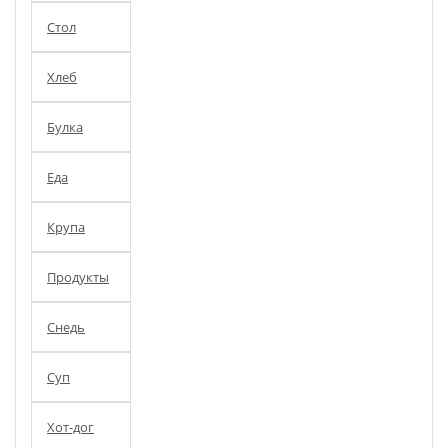
Стол
Хлеб
Булка
Еда
Крупа
Продукты
Снедь
Суп
Хот-дог