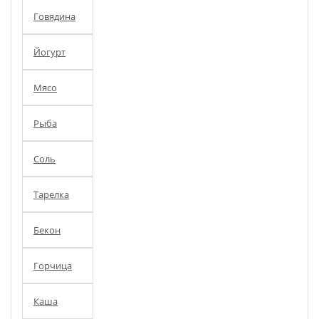
Говядина
Йогурт
Мясо
Рыба
Соль
Тарелка
Бекон
Горчица
Каша