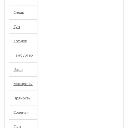
Снедь
Суп
Хот-дог
Гамбургер
Икра
Макароны
Пряность
Соленья
Сыр