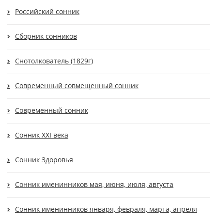
Российский сонник
Сборник сонников
Снотолкователь (1829г)
Современный cовмещенный сонник
Современный сонник
Сонник XXI века
Сонник Здоровья
Сонник именинников мая, июня, июля, августа
Сонник именинников января, февраля, марта, апреля