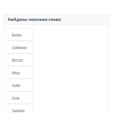
Найдены похожие слова:
Балык
Говядина
Йогурт
Мясо
Рыба
Соль
Тарелка