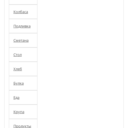
Колбаса
Подливка
Сметана
Стол
Хлеб
Булка
Еда
Крупа
Продукты