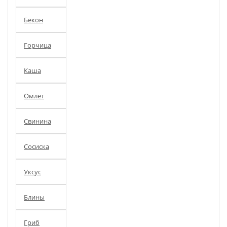
Бекон
Горчица
Каша
Омлет
Свинина
Сосиска
Уксус
Блины
Гриб