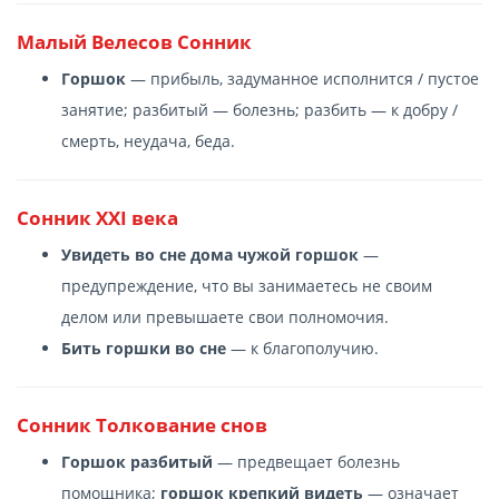
Малый Велесов Сонник
Горшок
— прибыль, задуманное исполнится / пустое
занятие; разбитый — болезнь; разбить — к добру /
смерть, неудача, беда.
Сонник XXI века
Увидеть во сне дома чужой горшок
—
предупреждение, что вы занимаетесь не своим
делом или превышаете свои полномочия.
Бить горшки во сне
— к благополучию.
Cонник Толкование снов
Горшок разбитый
— предвещает болезнь
помощника;
горшок крепкий видеть
— означает