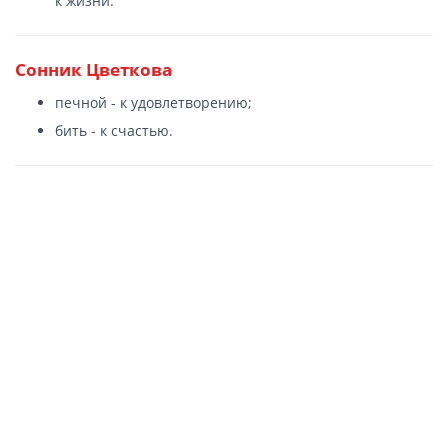
к жизни.
Сонник Цветкова
печной - к удовлетворению;
бить - к счастью.