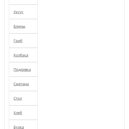
Уксус
Блины
Гриб
Колбаса
Подливка
Сметана
Стол
Хлеб
Булка