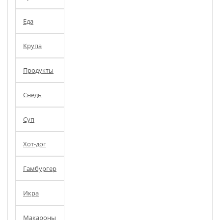
Еда
Крупа
Продукты
Снедь
Суп
Хот-дог
Гамбургер
Икра
Макароны