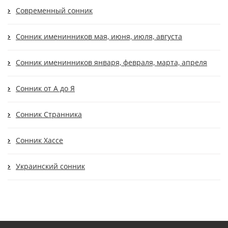
Современный сонник
Сонник именинников мая, июня, июля, августа
Сонник именинников января, февраля, марта, апреля
Сонник от А до Я
Сонник Странника
Сонник Хассе
Украинский сонник