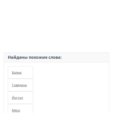
Найдены похожие слова:
Балык
Говядина
Йогурт
Мясо