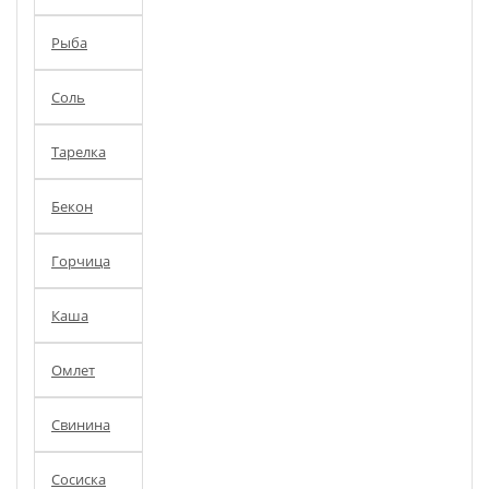
Рыба
Соль
Тарелка
Бекон
Горчица
Каша
Омлет
Свинина
Сосиска