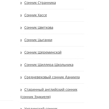
Сонник Странника
Сонник Хассе
Сонник Цветкова
Сонник Цыганки
Сонник Шереминской
Сонник Шиллера-Школьника
Средневековый сонник Даниила
Старинный английский сонник
(сонник Зэдкиеля)
Украинский сонник