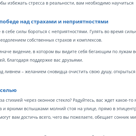
обы избежать стресса в реальности, вам необходимо научиться
 победе над страхами и неприятностями
е в себе силы бороться с неприятностями. Гулять во время силь
реодолением собственных страхов и комплексов.
 иначе видение, в котором вы видите себя бегающим по лужам 
й, благодаря поддержке вас друзьями.
под ливнем – желанием сновидца очистить свою душу, открыться
еселью
а стихией через оконное стекло? Радуйтесь, вас ждет какое-то 
а и яркими вспышками молний стоя на улице, прямо в эпицент
огут вам достичь всего, чего вы пожелаете, обещает сонник ми