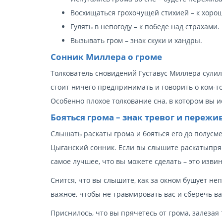
Восхищаться грохочущей стихией – к хоро
Гулять в непогоду – к победе над страхами.
Вызывать гром – знак скуки и хандры.
Сонник Миллера о громе
Толкователь сновидений Густавус Миллера сулил 
стоит ничего предпринимать и говорить о ком-то
Особенно плохое толкование сна, в котором вы ис
Бояться грома – знак тревог и переж
Слышать раскаты грома и бояться его до полус
Цыганский сонник. Если вы слышите раскатыпрямо
самое лучшее, что вы можете сделать – это извин
Снится, что вы слышите, как за окном бушует неп
важное, чтобы не травмировать вас и сберечь в
Приснилось, что вы прячетесь от грома, залезая 