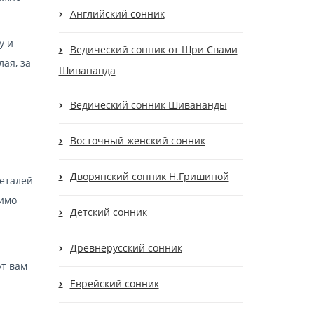
Английский сонник
у и
Ведический сонник от Шри Свами
ая, за
Шивананда
Ведический сонник Шивананды
Восточный женский сонник
Дворянский сонник Н.Гришиной
деталей
димо
Детский сонник
Древнерусский сонник
ют вам
Еврейский сонник