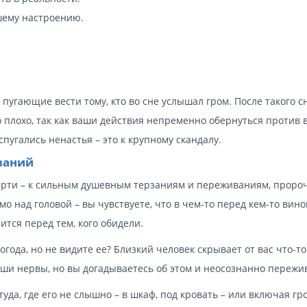
шему настроению.
пугающие вести тому, кто во сне услышал гром. После такого с
 плохо, так как ваши действия непременно обернуться против в
пугались ненастья – это к крупному скандалу.
иваний
мерти – к сильным душевным терзаниям и переживаниям, проро
 над головой – вы чувствуете, что в чем-то перед кем-то вино
ится перед тем, кого обидели.
огода, но не видите ее? Близкий человек скрывает от вас что-то
аши нервы, но вы догадываетесь об этом и неосознанно пережи
туда, где его не слышно – в шкаф, под кровать – или включая г