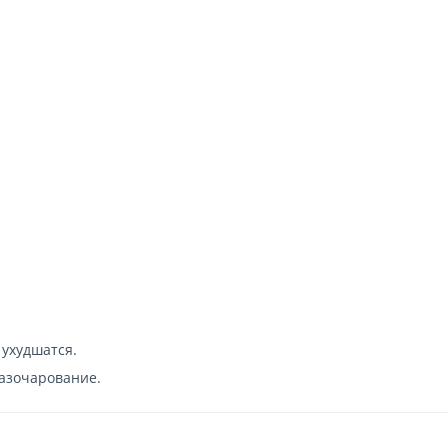
ухудшатся.
зочарование.