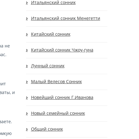
Итальянский сонник
Итальянский сонник Менегетти
Китайский сонник
на не
Китайский сонник Чжоу-гуна
ас.
Лунный сонник
Малый Велесов Сонник
чит
ваты, и
Новейший сонник Г.Иванова
Новый семейный сонник
ваете.
Общий сонник
ромкую