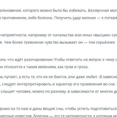
олкновение, которого можно было бы избежать. Беззвучная мо
 противником, либо болезнь. Получить удар молнии — к потеря
неприятности, например от начальства или иных «высших» сил
я. Чем более тревожное чувство вызывает он — тем серьёзнее
жно, что ждёт разочарование.Чтобы ответить на вопрос к чему 
н относится к таким явлениям, как гром и гроза.
 пугают, а есть те, кто их не боится, или даже любит. В зависи
следует интерпретировать и характер его проявления во сне, 
слышит человек, можно по разному, в зависимости от многих д
нако на то нам и даны вещие сны, чтобы успеть подготовиться
иятные известия, болезни — это те неприятности, к которым м