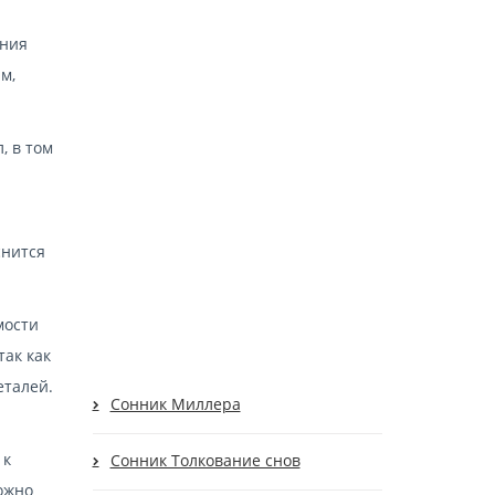
лния
м,
, в том
снится
мости
так как
еталей.
Cонник Миллера
 к
Cонник Толкование снов
ожно