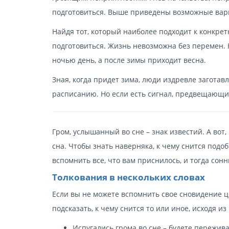
подготовиться. Выше приведены возможные вар
Найдя тот, который наиболее подходит к конкрет
подготовиться. Жизнь невозможна без перемен. 
ночью день, а после зимы приходит весна.
Зная, когда придет зима, люди издревле заготав
расписанию. Но если есть сигнал, предвещающий
Гром, услышанный во сне – знак известий. А вот
сна. Чтобы знать наверняка, к чему снится подо
вспомнить все, что вам приснилось, и тогда сон
Толкования в нескольких словах
Если вы не можете вспомнить свое сновидение ц
подсказать, к чему снится то или иное, исходя из
Испугались грома во сне – будете пережива