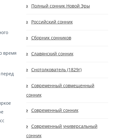
Полный сонник Новой Эры
Российский сонник
ного
Сборник сонников
во время
Славянский сонник
Снотолкователь (1829г)
 перед
Современный cовмещенный
сонник
яркое
Современный сонник
ре
сс
Современный универсальный
сонник