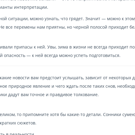
ианты интерпретации.
ной ситуации, можно узнать, что грядет. Значит — можно к этом
Не все перемены нам приятны, но черной полосой приходит бел
ливали припасы к ней. Увы, зима в жизни не всегда приходит по
 опасность — к ней всегда можно успеть подготовиться.
, какие новости вам предстоит услышать, зависит от некоторых 
бное природное явление и чего ждать после таких снов, необхо
ники дадут вам точное и правдивое толкование.
еликом, то припомните хотя бы какие-то детали. Сонники суме
 кратких сюжетов.
ть в реальности.