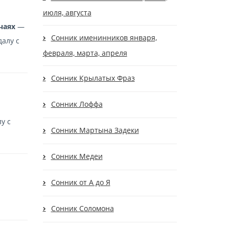
июля, августа
чаях
—
Сонник именинников января,
алу с
февраля, марта, апреля
Сонник Крылатых Фраз
Сонник Лоффа
у с
Сонник Мартына Задеки
Сонник Медеи
Сонник от А до Я
Сонник Соломона