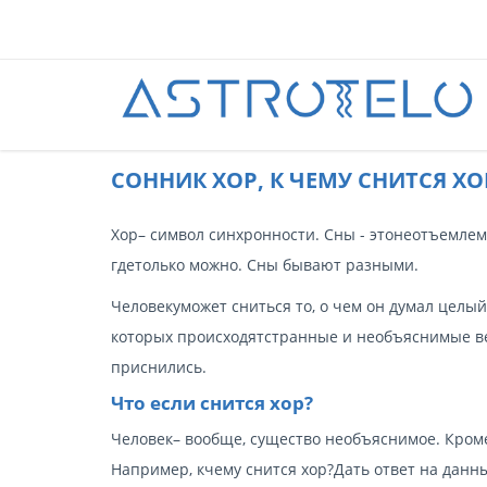
CОННИК ХОР, К ЧЕМУ СНИТСЯ ХО
Хор– символ синхронности. Сны - этонеотъемле
гдетолько можно. Сны бывают разными.
Человекуможет сниться то, о чем он думал целы
которых происходятстранные и необъяснимые вещ
приснились.
Что если снится хор?
Человек– вообще, существо необъяснимое. Кроме
Например,
кчему снится хор
?Дать ответ на данн