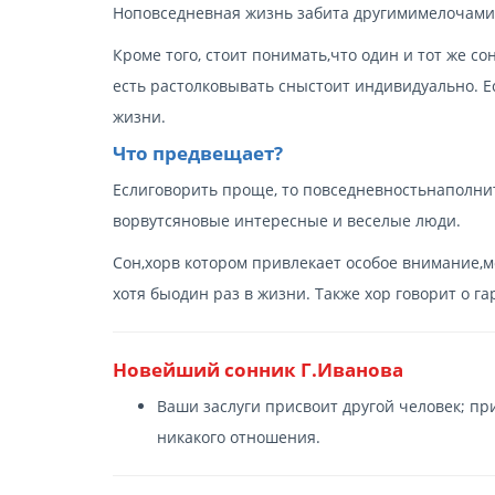
Ноповседневная жизнь забита другимимелочами и
Кроме того, стоит понимать,что один и тот же 
есть растолковывать сныстоит индивидуально. 
жизни.
Что предвещает?
Еслиговорить проще, то повседневностьнаполнит
ворвутсяновые интересные и веселые люди.
Сон,хор
в котором привлекает особое внимание,м
хотя быодин раз в жизни. Также хор говорит о 
Новейший сонник Г.Иванова
Ваши заслуги присвоит другой человек; пр
никакого отношения.