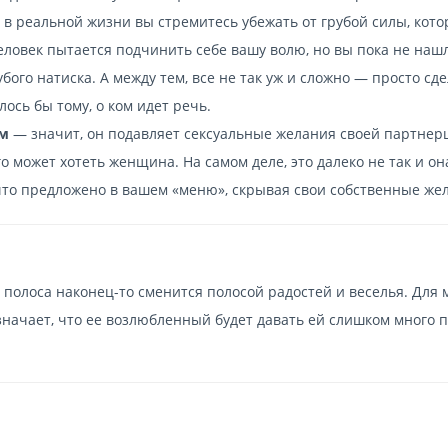
в реальной жизни вы стремитесь убежать от грубой силы, кото
еловек пытается подчинить себе вашу волю, но вы пока не наш
бого натиска. А между тем, все не так уж и сложно — просто сд
ось бы тому, о ком идет речь.
ом
— значит, он подавляет сексуальные желания своей партнер
го может хотеть женщина. На самом деле, это далеко не так и он
 что предложено в вашем «меню», скрывая свои собственные же
я полоса наконец-то сменится полосой радостей и веселья. Для
означает, что ее возлюбленный будет давать ей слишком много 