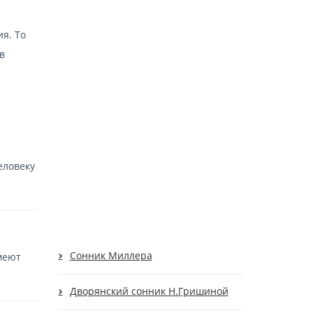
я. То
в
еловеку
Cонник Миллера
имеют
Дворянский сонник Н.Гришиной