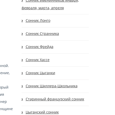
Сонник именинников января,
февраля, марта, апреля
Сонник Лонго
Сонник Странника
Сонник Фрейда
Сонник Хассе
чной.
нение,
Сонник Цыганки
Сонник Шиллера-Школьника
торый
ния
Старинный французский сонник
тнер
Женщине
Цыганский сонник