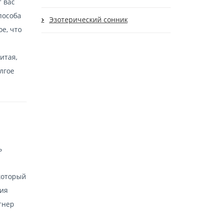
т вас
пособа
Эзотерический сонник
ое, что
итая,
лгое
ь
который
ния
тнер