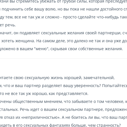
изни вы стремитесь убежать от грубой силы, которая преследуе
 подчинить себе вашу волю, но вы пока не нашли достойного с
ду тем, все не так уж и сложно - просто сделайте что-нибудь так
ет речь.
начит, он подавляет сексуальные желания своей партнерши, сч
 хотеть женщина. На самом деле, это далеко не так и она уже до
едложено в вашем "меню", скрывая свои собственные желания.
таете свою сексуальную жизнь хорошей, замечательной,
м, что и ваш партнер разделяет вашу уверенность? Попытайтес
то не все так уж хорошо, как представляется.
очены общественным мнением, что забываете о том человеке, 
остальных. Речь идет о вашем сексуальном партнере, предложе
уя отказ их «неприличностью». А не боитесь ли вы, что ваш пар
увидеть в его сексуальных фантазиях больше, чем странность?