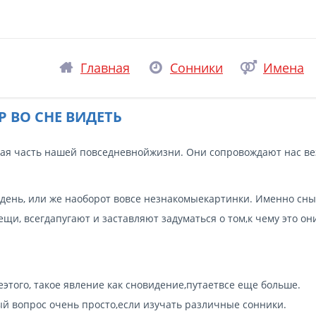
Главная
Сонники
Имена
Р ВО СНЕ ВИДЕТЬ
мая часть нашей повседневнойжизни. Они сопровождают нас ве
йдень, или же наоборот вовсе незнакомыекартинки. Именно сны,
и, всегдапугают и заставляют задуматься о том,к чему это он
этого, такое явление как сновидение,путаетвсе еще больше.
ый вопрос очень просто,если изучать различные сонники.