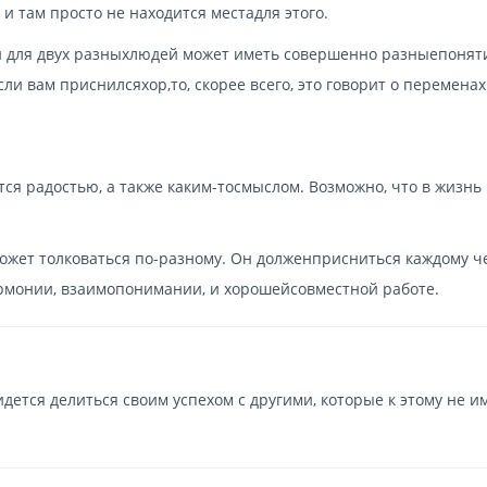
 там просто не находится местадля этого.
сон для двух разныхлюдей может иметь совершенно разныепоняти
Если вам
приснилсяхор
,то, скорее всего, это говорит о переменах
ся радостью, а также каким-тосмыслом. Возможно, что в жизнь
ожет толковаться по-разному. Он долженприсниться каждому ч
гармонии, взаимопонимании, и хорошейсовместной работе.
идется делиться своим успехом с другими, которые к этому не 