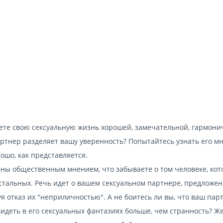
аете свою сексуальную жизнь хорошей, замечательной, гармони
артнер разделяет вашу уверенность? Попытайтесь узнать его м
рошо, как представляется.
чены общественным мнением, что забываете о том человеке, ко
остальных. Речь идет о вашем сексуальном партнере, предложе
уя отказ их "неприличностью". А не боитесь ли вы, что ваш пар
увидеть в его сексуальных фантазиях больше, чем странность? 