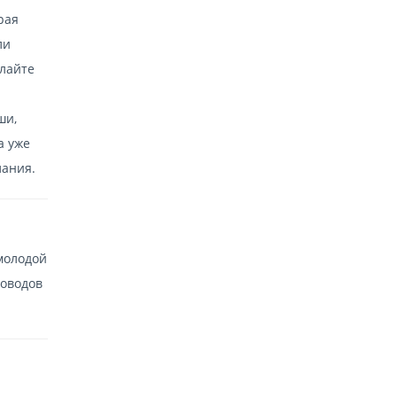
рая
ли
елайте
ши,
а уже
лания.
 молодой
поводов