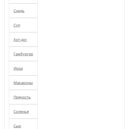
Снедь
Суп
Хот-дог
Гамбургер
Икра
Макароны
Пряность
Соленья
Сыр