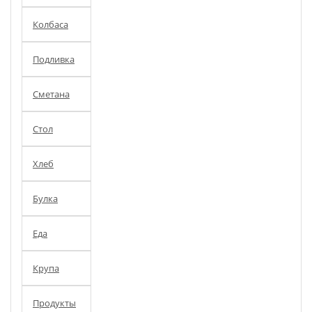
Колбаса
Подливка
Сметана
Стол
Хлеб
Булка
Еда
Крупа
Продукты