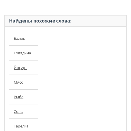
Найдены похожие слова:
Балык
Говядина
Йогурт
Мясо
Рыба
Соль
Тарелка