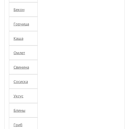
Бекон
Горчица
Каша
Омлет
Свинина
Сосиска
Уксус
Блины
Гриб