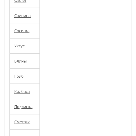
Омлет
Свинина
Сосиска
Уксус
Блины
Гриб
Колбаса
Подливка
Сметана