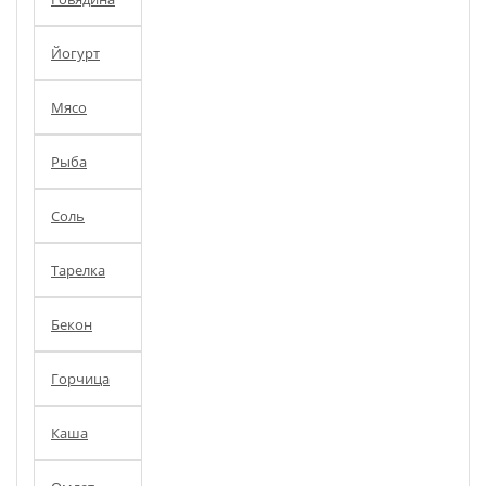
Йогурт
Мясо
Рыба
Соль
Тарелка
Бекон
Горчица
Каша