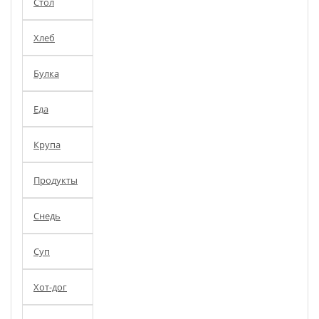
Стол
Хлеб
Булка
Еда
Крупа
Продукты
Снедь
Суп
Хот-дог