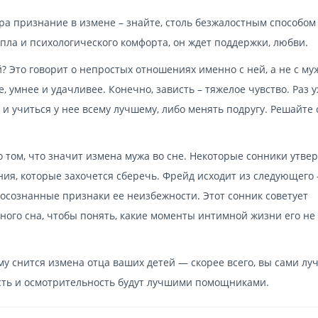
ра признание в измене – знайте, столь безжалостным способом
ла и психологического комфорта, он ждет поддержки, любви.
? Это говорит о непростых отношениях именно с ней, а не с му
 умнее и удачливее. Конечно, зависть – тяжелое чувство. Раз 
 и учиться у нее всему лучшему, либо менять подругу. Решайте 
 том, что значит измена мужа во сне. Некоторые сонники утве
ия, которые захочется сберечь. Фрейд исходит из следующего
еосознанные признаки ее неизбежности. Этот сонник советует
ного сна, чтобы понять, какие моменты интимной жизни его не
ему снится измена отца ваших детей — скорее всего, вы сами лу
ость и осмотрительность будут лучшими помощниками.