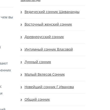
Ведический сонник Шивананды
, чем вы
Восточный женский сонник
Древнерусский сонник
й
Интимный сонник Власовой
Лунный сонник
ивают
ренних
Малый Велесов Сонник
с
Новейший сонник Г.Иванова
ли
Общий сонник
кий