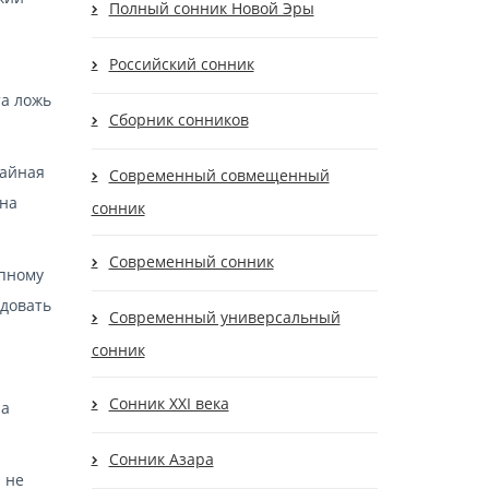
Полный сонник Новой Эры
Российский сонник
та ложь
Сборник сонников
чайная
Современный cовмещенный
сна
сонник
Современный сонник
апному
едовать
Современный универсальный
сонник
Сонник XXI века
на
Сонник Азара
 не