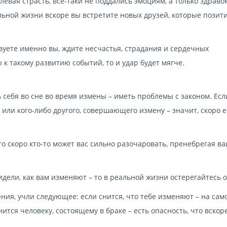
левая страсть, все-таки не поддались эмоциям, а только здраво
еальной жизни вскоре вы встретите новых друзей, которые позит
вуете именно вы, ждите несчастья, страдания и сердечных
 к такому развитию событий, то и удар будет мягче.
 себя во сне во время измены – иметь проблемы с законом. Есл
 или кого-либо другого, совершающего измену – значит, скоро 
то скоро кто-то может вас сильно разочаровать, пренебрегая в
идели, как вам изменяют – то в реальной жизни остерегайтесь 
ния, учли следующее: если снится, что тебе изменяют – на сам
ится человеку, состоящему в браке – есть опасность, что вскор