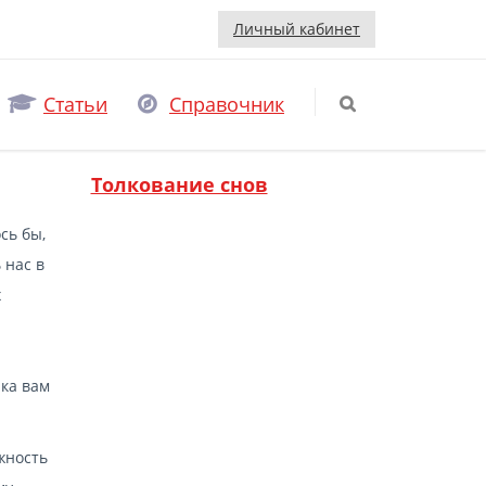
Личный кабинет
Статьи
Справочник
Толкование снов
сь бы,
 нас в
х
нка вам
ожность