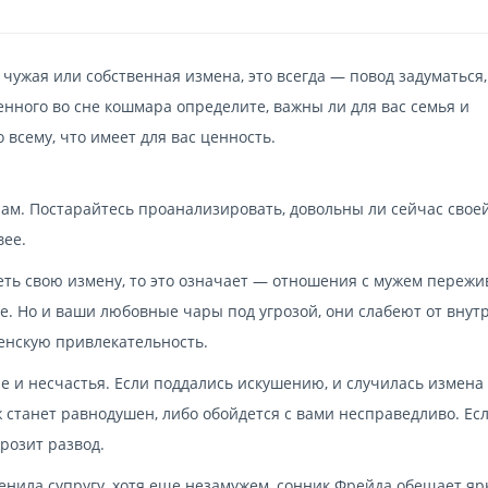
я чужая или собственная измена, это всегда — повод задуматься
енного во сне кошмара определите, важны ли для вас семья и
 всему, что имеет для вас ценность.
нам. Постарайтесь проанализировать, довольны ли сейчас свое
вее.
еть свою измену, то это означает — отношения с мужем переж
е. Но и ваши любовные чары под угрозой, они слабеют от внут
женскую привлекательность.
 и несчастья. Если поддались искушению, и случилась измена 
 станет равнодушен, либо обойдется с вами несправедливо. Ес
розит развод.
енила супругу, хотя еще незамужем, сонник Фрейда обещает яр