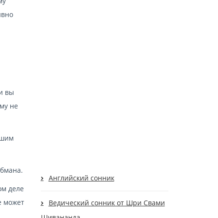
му
ивно
и вы
ему не
ашим
обмана.
Английский сонник
ом деле
е может
Ведический сонник от Шри Свами
Шивананда