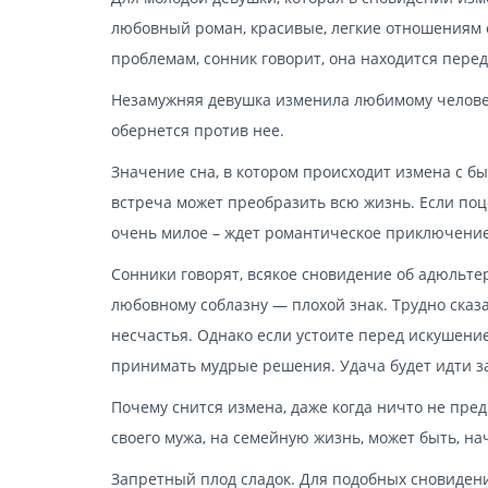
любовный роман, красивые, легкие отношениям 
проблемам, сонник говорит, она находится пер
Незамужняя девушка изменила любимому человеку
обернется против нее.
Значение сна, в котором происходит измена с 
встреча может преобразить всю жизнь. Если поц
очень милое – ждет романтическое приключение
Сонники говорят, всякое сновидение об адюльтер
любовному соблазну — плохой знак. Трудно сказа
несчастья. Однако если устоите перед искушени
принимать мудрые решения. Удача будет идти за
Почему снится измена, даже когда ничто не пре
своего мужа, на семейную жизнь, может быть, на
Запретный плод сладок. Для подобных сновидени