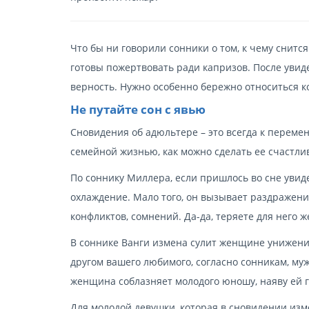
Что бы ни говорили сонники о том, к чему снитс
готовы пожертвовать ради капризов. После увид
верность. Нужно особенно бережно относиться ко
Не путайте сон с явью
Сновидения об адюльтере – это всегда к переме
семейной жизнью, как можно сделать ее счастли
По соннику Миллера, если пришлось во сне увид
охлаждение. Мало того, он вызывает раздражени
конфликтов, сомнений. Да-да, теряете для него 
В соннике Ванги измена сулит женщине унижение
другом вашего любимого, согласно сонникам, муж
женщина соблазняет молодого юношу, наяву ей г
Для молодой девушки, которая в сновидении изм