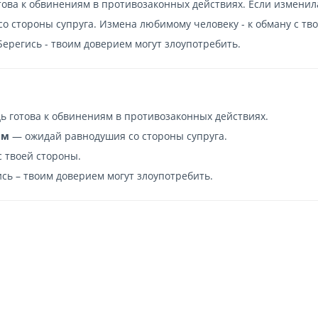
отова к обвинениям в противозаконных действиях. Если изменил
со стороны супруга. Измена любимому человеку - к обману с тв
Берегись - твоим доверием могут злоупотребить.
ь готова к обвинениям в противозаконных действиях.
ом
— ожидай равнодушия со стороны супруга.
с твоей стороны.
сь – твоим доверием могут злоупотребить.