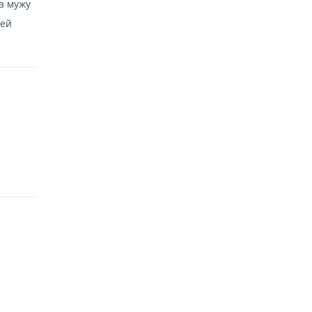
а мужу
оей