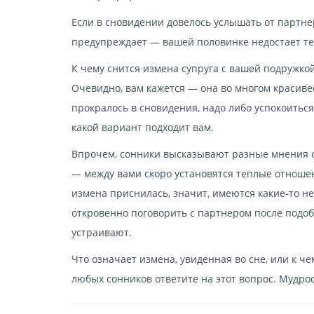
Если в сновидении довелось услышать от партне
предупреждает — вашей половинке недостает теп
К чему снится измена супруга с вашей подружкой
Очевидно, вам кажется — она во многом красивее,
прокралось в сновидения, надо либо успокоиться
какой вариант подходит вам.
Впрочем, сонники высказывают разные мнения о
— между вами скоро установятся теплые отношен
измена приснилась, значит, имеются какие-то н
откровенно поговорить с партнером после подоб
устраивают.
Что означает измена, увиденная во сне, или к ч
любых сонников ответите на этот вопрос. Мудр