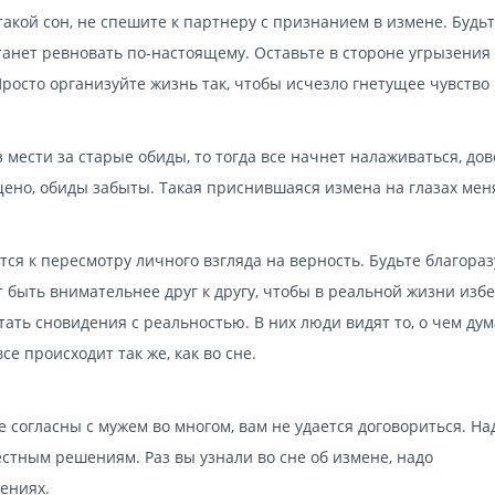
акой сон, не спешите к партнеру с признанием в измене. Будь
станет ревновать по-настоящему. Оставьте в стороне угрызения
Просто организуйте жизнь так, чтобы исчезло гнетущее чувство
 мести за старые обиды, то тогда все начнет налаживаться, до
щено, обиды забыты. Такая приснившаяся измена на глазах мен
тся к пересмотру личного взгляда на верность. Будьте благора
 быть внимательнее друг к другу, чтобы в реальной жизни изб
тать сновидения с реальностью. В них люди видят то, о чем ду
се происходит так же, как во сне.
е согласны с мужем во многом, вам не удается договориться. На
местным решениям. Раз вы узнали во сне об измене, надо
ениях.