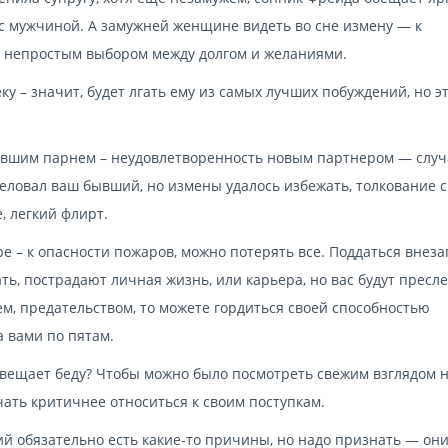
с мужчиной. А замужней женщине видеть во сне измену — к
ед непростым выбором между долгом и желаниями.
 – значит, будет лгать ему из самых лучших побуждений, но э
бывшим парнем – неудовлетворенность новым партнером — слу
еловал ваш бывший, но измены удалось избежать, толкование 
, легкий флирт.
е – к опасности пожаров, можно потерять все. Поддаться внез
ть, пострадают личная жизнь, или карьера, но вас будут пресл
ем, предательством, то можете гордиться своей способностью
 вами по пятам.
двещает беду? Чтобы можно было посмотреть свежим взглядом 
чать критичнее относиться к своим поступкам.
й обязательно есть какие-то причины, но надо признать — они