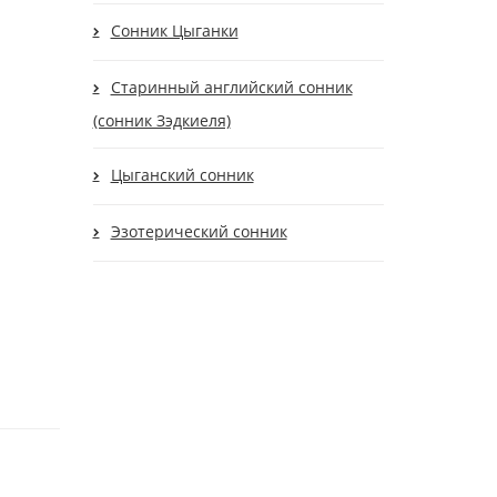
Сонник Цыганки
Старинный английский сонник
(сонник Зэдкиеля)
Цыганский сонник
Эзотерический сонник