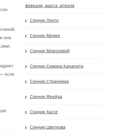
февраля, марта, апреля
 сон
Сонник Лонго
жчиной.
Сонник Медеи
уж оно
сами,
Сонник Морозовой
рждают
Сонник Симона Кананита
 — если
Сонник Странника
Сонник Фрейда
чше
Сонник Хассе
Сонник Цветкова