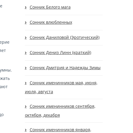
те
Сонник Белого мага
Сонник влюбленных
Сонник Даниловой (Эротический)
верие
яет
Сонник Дениз Линн (краткий)
Сонник Дмитрия и Надежды Зимы
зумны.
ежать
Сонник именинников мая, июня,
мают
июля, августа
Сонник именинников сентября,
до
октября, декабря
Сонник именинников января,