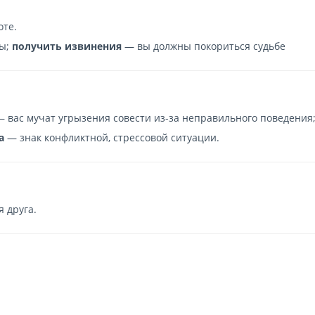
оте.
ны;
получить извинения
— вы должны покориться судьбе
 вас мучат угрызения совести из-за неправильного поведения
а
— знак конфликтной, стрессовой ситуации.
 друга.