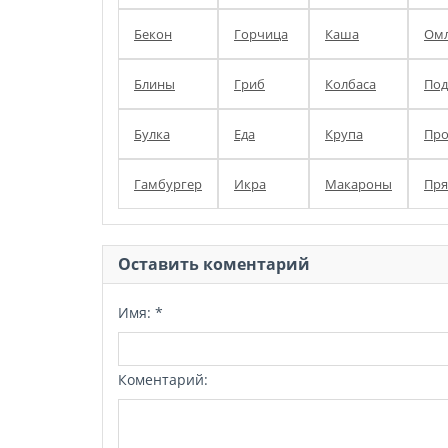
Бекон
Горчица
Каша
Омл
Блины
Гриб
Колбаса
Под
Булка
Еда
Крупа
Про
Гамбургер
Икра
Макароны
Пря
Оставить коментарий
Имя:
*
Коментарий: