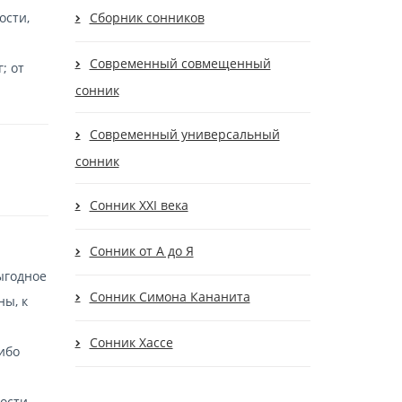
ости,
Сборник сонников
Современный cовмещенный
; от
сонник
Современный универсальный
сонник
Сонник XXI века
Сонник от А до Я
ыгодное
Сонник Симона Кананита
ы, к
Сонник Хассе
 ибо
ости,