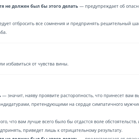
отя не должен был бы этого делать
— предупреждает об опасн
ледует отбросить все сомнения и предпринять решительный шаг
ба.
и избавиться от чувства вины.
ь
— значит, наяву проявите расторопность, что принесет вам в
андидатурами, претендующими на сердце симпатичного мужчин
ого, что вам лучше всего было бы отдастся воле обстоятельств,
дпринять, приведет лишь к отрицательному результату.
отя не должен был бы этого делать
— предостерегает от опасн