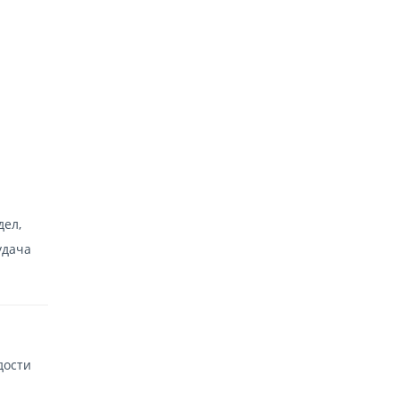
дел,
удача
дости