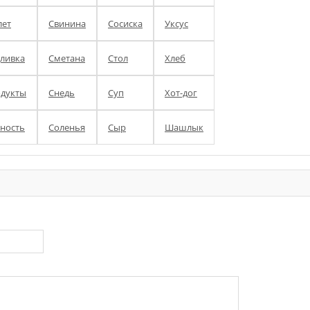
ет
Свинина
Сосиска
Уксус
ливка
Сметана
Стол
Хлеб
дукты
Снедь
Суп
Хот-дог
ность
Соленья
Сыр
Шашлык