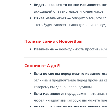
Видеть, как кто-то во сне извиняется, х
исходящей от завистников и клеветников.
Отказ извиниться
— говорит о том, что с
этого будет зависеть ваша дальнейшая судь
Полный сонник Новой Эры
Извинение
— необходимость простить и/ил
Сонник от А до Я
Если во сне вы перед кем-то извиняетес
отличие и предпочтение перед прочими к
которому вы давно неравнодушны.
Если извиняются перед вами
— это знак т
любая инициатива, которую вы можете пре
Видеть, как кто-то во сне извиняется, х