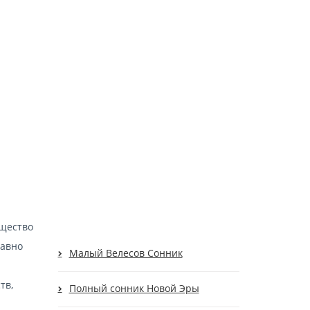
ущество
давно
Малый Велесов Сонник
тв,
Полный сонник Новой Эры