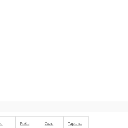
со
Рыба
Соль
Тарелка