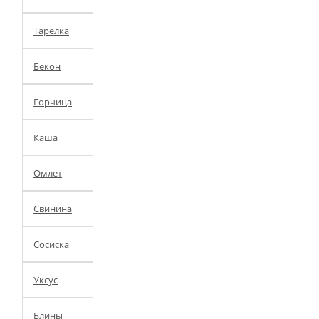
Тарелка
Бекон
Горчица
Каша
Омлет
Свинина
Сосиска
Уксус
Блины