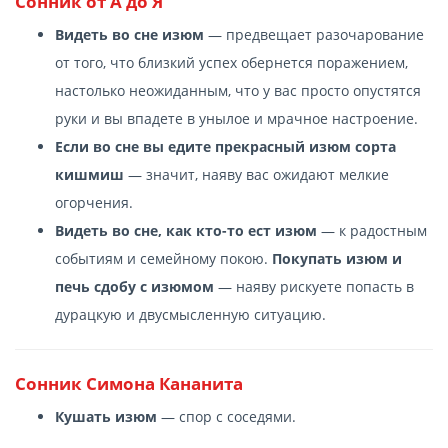
Сонник от А до Я
Видеть во сне изюм
— предвещает разочарование
от того, что близкий успех обернется поражением,
настолько неожиданным, что у вас просто опустятся
руки и вы впадете в унылое и мрачное настроение.
Если во сне вы едите прекрасный изюм сорта
кишмиш
— значит, наяву вас ожидают мелкие
огорчения.
Видеть во сне, как кто-то ест изюм
— к радостным
событиям и семейному покою.
Покупать изюм и
печь сдобу с изюмом
— наяву рискуете попасть в
дурацкую и двусмысленную ситуацию.
Сонник Симона Кананита
Кушать изюм
— спор с соседями.