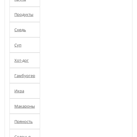
Продукты
Снедь
Суп
Хот-дог
Гамбургер
Икра
Макароны
Пряность
Соленья