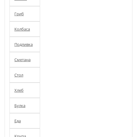
Гриб
Колбаса
Подливка
Сметана
Стол
Хлеб
Булка
Еда
Крупа