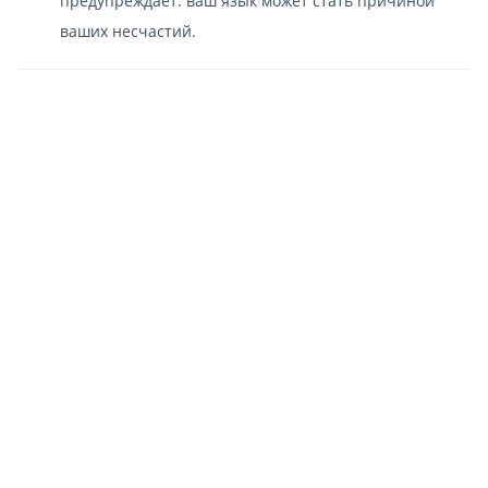
предупреждает: ваш язык может стать причиной
ваших несчастий.