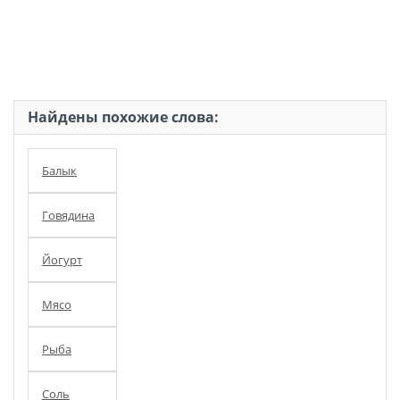
Найдены похожие слова:
Балык
Говядина
Йогурт
Мясо
Рыба
Соль