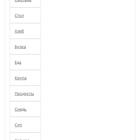
Стол
Хлеб
Булка
Еда
Крупа
Продукты
Снедь
Суп