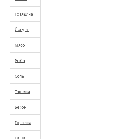
Говядина
Йогурт
Мясо
Рыба
Соль
Тарелка
Бекон
Горчица
Каша