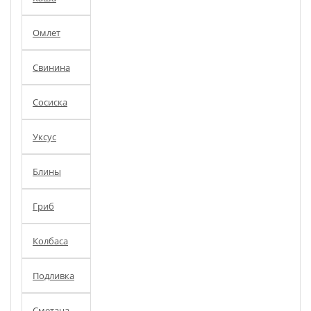
Омлет
Свинина
Сосиска
Уксус
Блины
Гриб
Колбаса
Подливка
Сметана