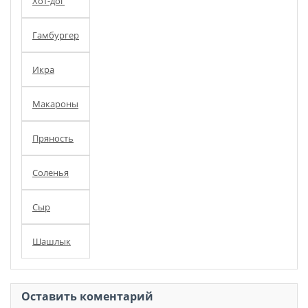
Хот-дог
Гамбургер
Икра
Макароны
Пряность
Соленья
Сыр
Шашлык
Оставить коментарий