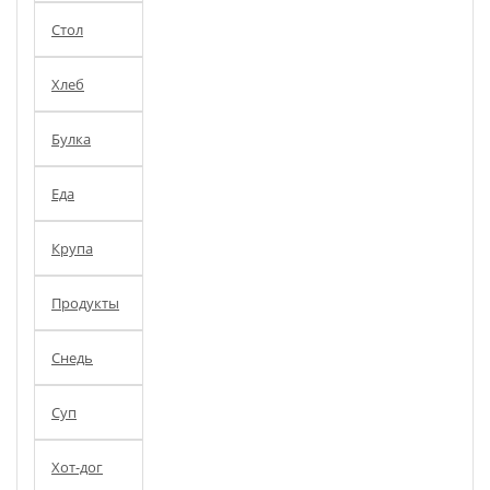
Стол
Хлеб
Булка
Еда
Крупа
Продукты
Снедь
Суп
Хот-дог