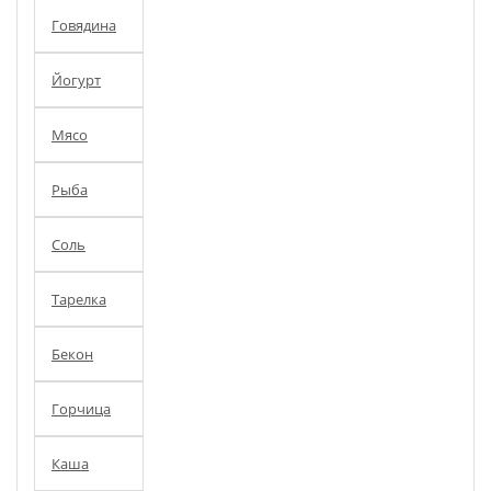
Говядина
Йогурт
Мясо
Рыба
Соль
Тарелка
Бекон
Горчица
Каша