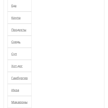
Еда
Крупа
Продукты
Снедь
Суп
Хот-дог
Гамбургер
Икра
Макароны