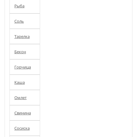
Рыба
Соль
Тарелка
Бекон
Горчица
Каша
Омлет
Свинина
Сосиска