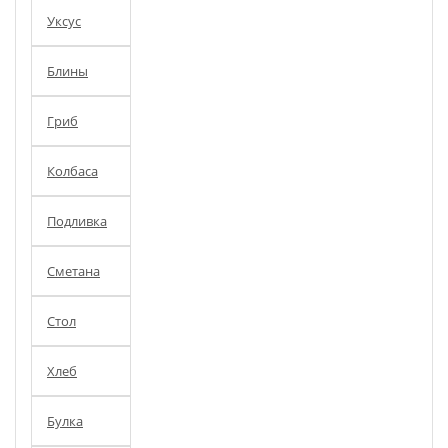
Уксус
Блины
Гриб
Колбаса
Подливка
Сметана
Стол
Хлеб
Булка