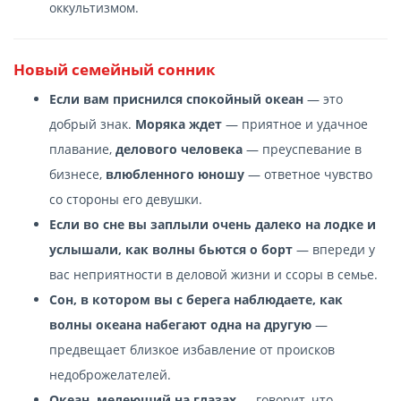
оккультизмом.
Новый семейный сонник
Если вам приснился спокойный океан
— это
добрый знак.
Моряка ждет
— приятное и удачное
плавание,
делового человека
— преуспевание в
бизнесе,
влюбленного юношу
— ответное чувство
со стороны его девушки.
Если во сне вы заплыли очень далеко на лодке и
услышали, как волны бьются о борт
— впереди у
вас неприятности в деловой жизни и ссоры в семье.
Сон, в котором вы с берега наблюдаете, как
волны океана набегают одна на другую
—
предвещает близкое избавление от происков
недоброжелателей.
Океан, мелеющий на глазах
— говорит, что