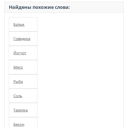
Найдены похожие слова:
Балык
Говядина
Йогурт
Мясо
Рыба
Соль
Тарелка
Бекон