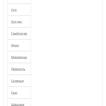
Суп
Хот-дог
Гамбургер
Икра
Макароны
Пряность
Соленья
Сыр
Шашлык