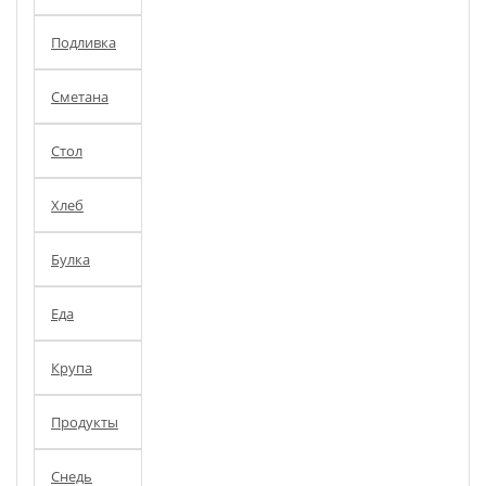
Подливка
Сметана
Стол
Хлеб
Булка
Еда
Крупа
Продукты
Снедь