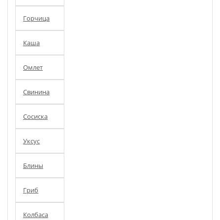
Горчица
Каша
Омлет
Свинина
Сосиска
Уксус
Блины
Гриб
Колбаса