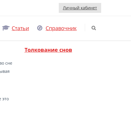
Личный кабинет
Статьи
Справочник
Толкование снов
во сне
тывая
е это