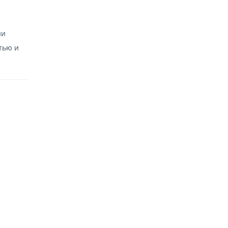
ии
тью и