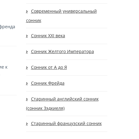
Современный универсальный
сонник
йфренда
Сонник XXI века
Сонник Желтого Императора
е к
Сонник от А до Я
т
Сонник Фрейда
Старинный английский сонник
(сонник Зэдкиеля)
Старинный французский сонник