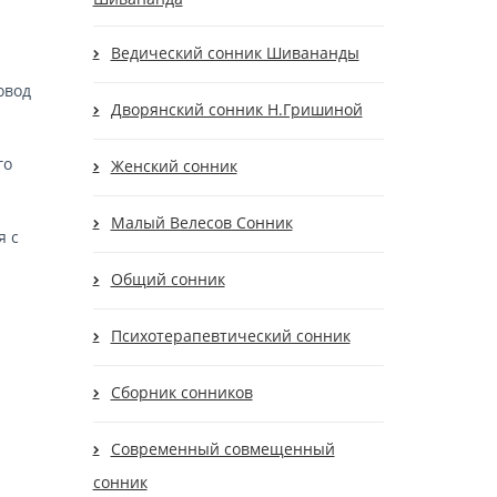
Ведический сонник Шивананды
овод
Дворянский сонник Н.Гришиной
го
Женский сонник
Малый Велесов Сонник
я с
Общий сонник
Психотерапевтический сонник
Сборник сонников
Современный cовмещенный
сонник