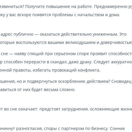
е извиниться? Получите повышение на работе. Преднамеренно р
ку у вас вскоре появятся проблемы с начальством и дома.
 адрес публично — оказаться действительно униженным. Это
 которые воспользуются вашими великодушием и доверчивостью
сне — наяву спящий при серьезном споре проявит способност
р способен перерасти в скандал, даже драку. Следует аккуратно
енной правоты, избегать провокаций конфликта.
ношения, но и подвергнуться оскорблению действием? Сновидец
авиться от них будет весьма сложно.
ет во сне означает: предстоят затруднения, осложняющие жизнь
зникнут разногласия, споры с партнером по бизнесу. Сонник