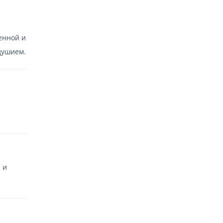
енной и
душием.
 и