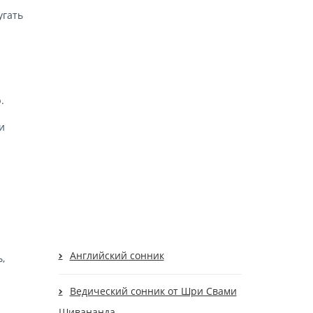
угать
.
и
Английский сонник
,
Ведический сонник от Шри Свами
Шивананда