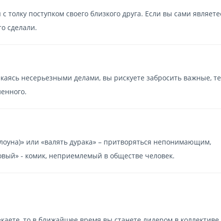
 с толку поступком своего близкого друга. Если вы сами являете
то сделали.
каясь несерьезными делами, вы рискуете забросить важные, т
енного.
(клоуна)» или «валять дурака» – притворяться непонимающим,
овый» - комик, неприемлемый в обществе человек.
екаете, то в ближайшее время вы станете лидером в коллективе