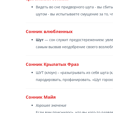
Видеть во сне придворного шута - вы сбиты
шутом - вы испытываете смущение за то, ч
Сонник влюбленных
Шут
— сон служит предостережением: увле
самым вызвав неодобрение своего возлюбл
Сонник Крылатых Фраз
ШУТ (клоун) – «разыгрывать из себя шута 
пародировать, профанировать. «Шут горох
Сонник Майя
Хорошее значение
Если вам приснилось, что вы кого-то развл