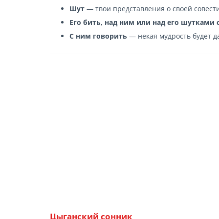
Шут
— твои представления о своей совести
Его бить, над ним или над его шутками 
С ним говорить
— некая мудрость будет д
Цыганский сонник