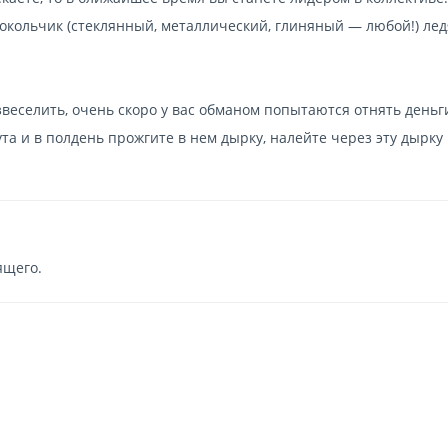
локольчик (стеклянный, металлический, глиняный — любой!) ле
звеселить, очень скоро у вас обманом попытаются отнять деньг
та и в полдень прожгите в нем дырку, налейте через эту дырку 
ящего.