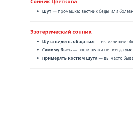
Сонник Цветкова
Шут
— промашка; вестник беды или болезн
Эзотерический сонник
Шута видеть, общаться
— вы излишне оби
Самому быть
— ваши шутки не всегда умес
Примерять костюм шута
— вы часто быва