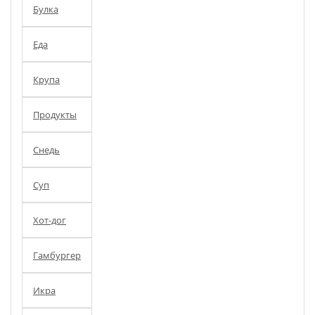
Булка
Еда
Крупа
Продукты
Снедь
Суп
Хот-дог
Гамбургер
Икра