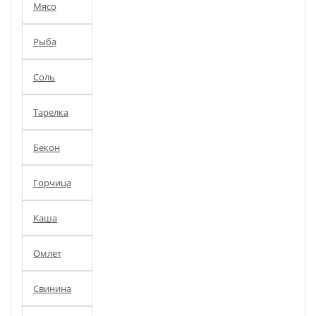
Мясо
Рыба
Соль
Тарелка
Бекон
Горчица
Каша
Омлет
Свинина