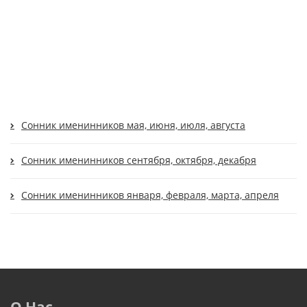
Сонник именинников мая, июня, июля, августа
Сонник именинников сентября, октября, декабря
Сонник именинников января, февраля, марта, апреля
О Нас