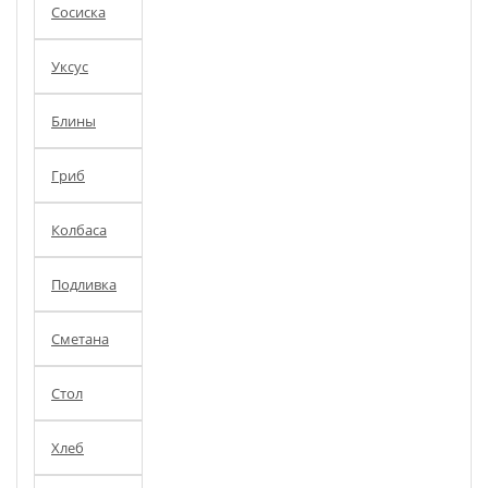
Сосиска
Уксус
Блины
Гриб
Колбаса
Подливка
Сметана
Стол
Хлеб