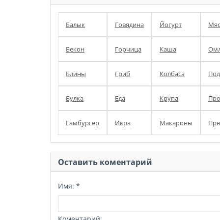
Балык
Говядина
Йогурт
Мя
Бекон
Горчица
Каша
Омл
Блины
Гриб
Колбаса
Под
Булка
Еда
Крупа
Про
Гамбургер
Икра
Макароны
Пря
Оставить коментарий
Имя:
*
Коментарий: