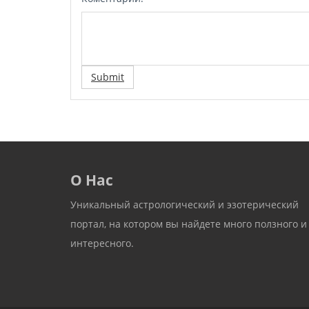
Submit
О Нас
Уникальный астрологический и эзотерический
портал, на котором вы найдете много ползного и
интересного.