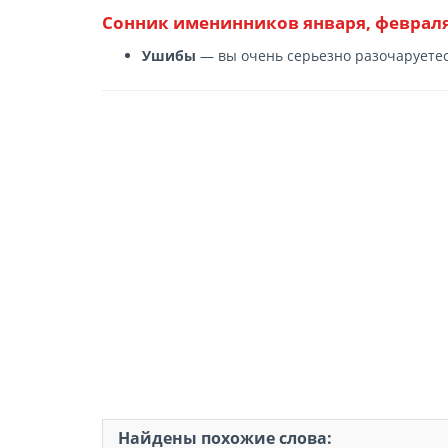
Сонник именинников января, февраля
Ушибы
— вы очень серьезно разочаруетес
Найдены похожие слова: