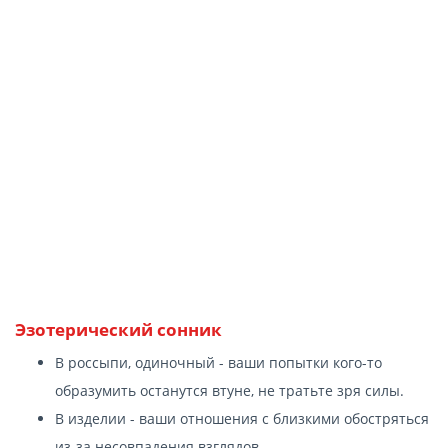
Эзотерический сонник
В россыпи, одиночный - ваши попытки кого-то
образумить останутся втуне, не тратьте зря силы.
В изделии - ваши отношения с близкими обостряться
из-за несовпадения взглядов.