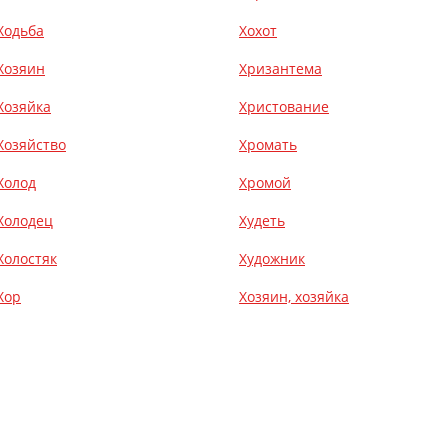
Ходьба
Хохот
Хозяин
Хризантема
Хозяйка
Христование
Хозяйство
Хромать
Холод
Хромой
Холодец
Худеть
Холостяк
Художник
Хор
Хозяин, хозяйка