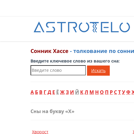
Сонник Хассе
- толкование по сонн
Введите ключевое слово из вашего сна:
Искать
А
Б
В
Г
Д
Е
Ё
Ж
З
И
Й
К
Л
М
Н
О
П
Р
С
Т
У
Ф
Сны на букву «Х»
Хворост