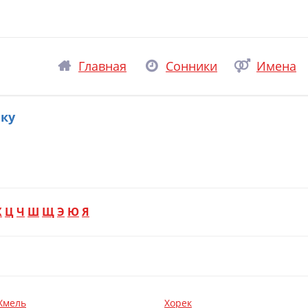
Главная
Сонники
Имена
ику
Х
Ц
Ч
Ш
Щ
Э
Ю
Я
Хмель
Хорек