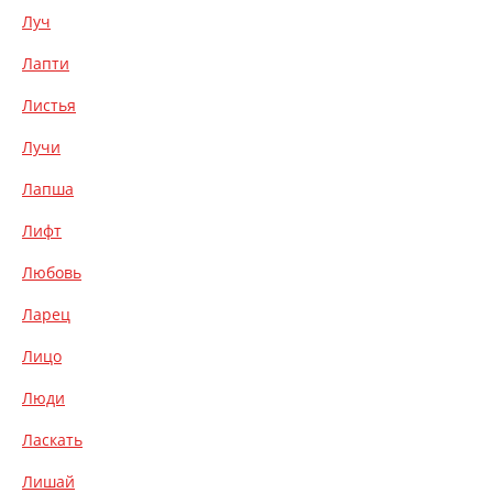
Луч
Лапти
Листья
Лучи
Лапша
Лифт
Любовь
Ларец
Лицо
Люди
Ласкать
Лишай