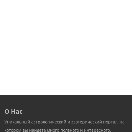
О Нас
Уникальный астрологический и эзотерический портал, на
котором вы найдете много ползного и интересного.