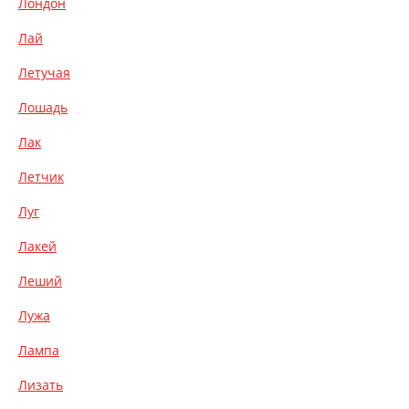
Лондон
Лай
Летучая
Лошадь
Лак
Летчик
Луг
Лакей
Леший
Лужа
Лампа
Лизать