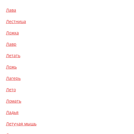
Лава
Лестница
Ложка
Лавр
Летать
Ложь
Лагерь
Лето
Ломать
Ладья
Летучая мышь