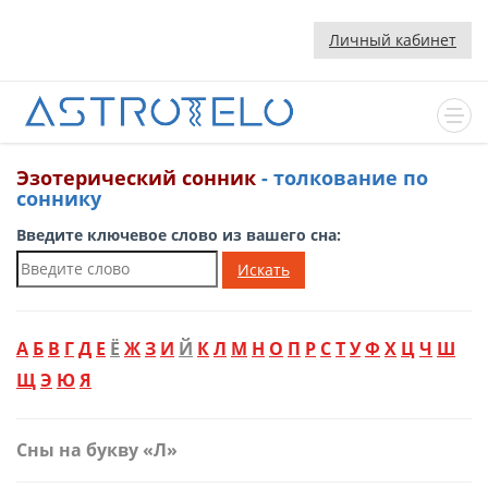
Личный кабинет
Эзотерический сонник
- толкование по
соннику
Введите ключевое слово из вашего сна:
Искать
А
Б
В
Г
Д
Е
Ё
Ж
З
И
Й
К
Л
М
Н
О
П
Р
С
Т
У
Ф
Х
Ц
Ч
Ш
Щ
Э
Ю
Я
Сны на букву «Л»