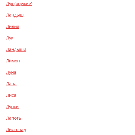
Лук (оружие)
Ландыш
Лилия
Лук
Ландыши
Лимон
Луна
Лапа
Лиса
Лунки
Лапоть
Листопад