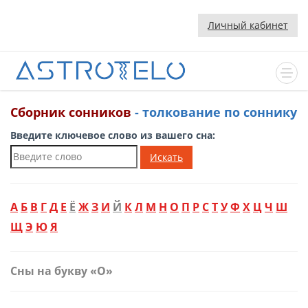
Личный кабинет
Сборник сонников
- толкование по соннику
Введите ключевое слово из вашего сна:
Искать
А
Б
В
Г
Д
Е
Ё
Ж
З
И
Й
К
Л
М
Н
О
П
Р
С
Т
У
Ф
Х
Ц
Ч
Ш
Щ
Э
Ю
Я
Сны на букву «О»