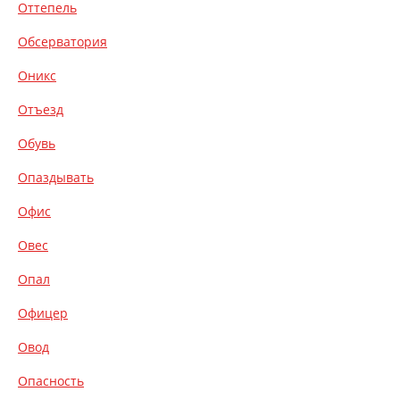
Оттепель
Обсерватория
Оникс
Отъезд
Обувь
Опаздывать
Офис
Овес
Опал
Офицер
Овод
Опасность