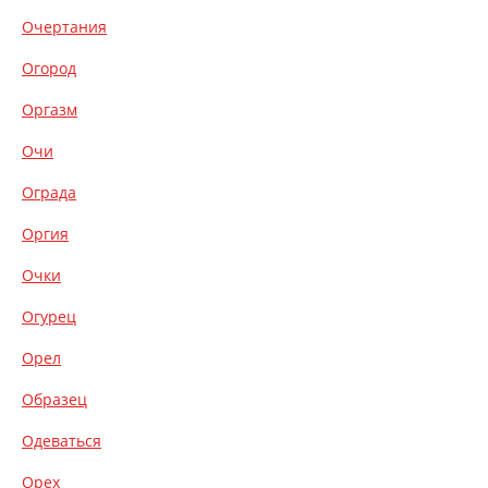
Очертания
Огород
Оргазм
Очи
Ограда
Оргия
Очки
Огурец
Орел
Образец
Одеваться
Орех