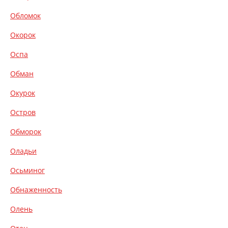
Обломок
Окорок
Оспа
Обман
Окурок
Остров
Обморок
Оладьи
Осьминог
Обнаженность
Олень