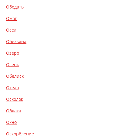
Обедать
Ожог
Осел
Обезьяна
Озеро
Осень
Обелиск
Океан
Осколок
Облака
Окно
Оскорбление