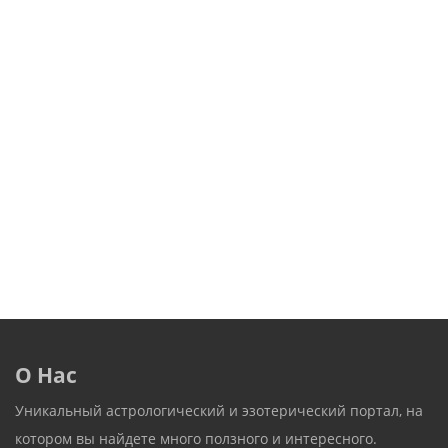
О Нас
Уникальный астрологический и эзотерический портал, на
котором вы найдете много ползного и интересного.