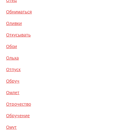
Отец
Обниматься
Оливки
Откусывать
Обои
Ольха
Отпуск
Обруч
Омлет
Отрочество
Обручение
Омут