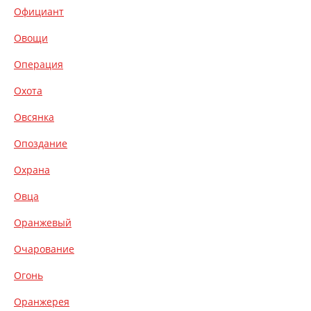
Официант
Овощи
Операция
Охота
Овсянка
Опоздание
Охрана
Овца
Оранжевый
Очарование
Огонь
Оранжерея