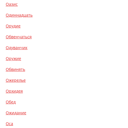
Оазис
Одиннадцать
Орудие
Обвенчаться
Одуванчик
Оружие
Обвинять
Ожерелье
Орхидея
Обед
Ожидание
Оса